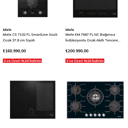
Miele
Miele
Miele CS 7102 FL SmartLine Gazlı
Miele KM 7667 FL NC Bağımsız
Ocak 37,8 cm Siyah
İndüksiyonlu Ocak Akıllı Tencere
Algılama 62 cm Siyah
₺160.990,00
₺200.990,00
2 ve Üzeri %20 İndirim
2 ve Üzeri %20 İndirim