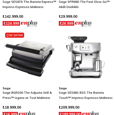
Sage SES876 The Barista Express™
Sage SPR680 The Fast Slow Go™
Impress Espresso Makinesi
Akıllı Düdüklü
₺142.999,00
₺29.999,00
₺124.999
₺26.999
ÇOK SATAN
Sage
Sage
Sage BGR200 The Adjusta Grill &
Sage SES881 BSS The Barista
Press™ Izgara ve Tost Makinesi
Touch™ Impress Espresso Makinesi
₺18.999,00
₺209.999,00
₺16.999
₺189.999,00