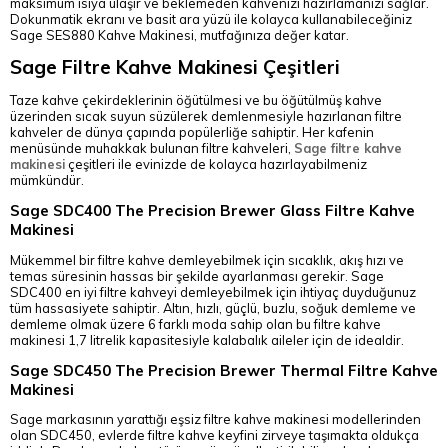
maksimum ısıya ulaşır ve beklemeden kahvenizi hazırlamanızı sağlar.
Dokunmatik ekranı ve basit ara yüzü ile kolayca kullanabileceğiniz
Sage SES880 Kahve Makinesi, mutfağınıza değer katar.
Sage Filtre Kahve Makinesi Çeşitleri
Taze kahve çekirdeklerinin öğütülmesi ve bu öğütülmüş kahve
üzerinden sıcak suyun süzülerek demlenmesiyle hazırlanan filtre
kahveler de dünya çapında popülerliğe sahiptir. Her kafenin
menüsünde muhakkak bulunan filtre kahveleri,
Sage filtre kahve
makinesi
çeşitleri ile evinizde de kolayca hazırlayabilmeniz
mümkündür.
Sage SDC400 The Precision Brewer Glass Filtre Kahve
Makinesi
Mükemmel bir filtre kahve demleyebilmek için sıcaklık, akış hızı ve
temas süresinin hassas bir şekilde ayarlanması gerekir. Sage
SDC400 en iyi filtre kahveyi demleyebilmek için ihtiyaç duyduğunuz
tüm hassasiyete sahiptir. Altın, hızlı, güçlü, buzlu, soğuk demleme ve
demleme olmak üzere 6 farklı moda sahip olan bu filtre kahve
makinesi 1,7 litrelik kapasitesiyle kalabalık aileler için de idealdir.
Sage SDC450 The Precision Brewer Thermal Filtre Kahve
Makinesi
Sage markasının yarattığı eşsiz filtre kahve makinesi modellerinden
olan SDC450, evlerde filtre kahve keyfini zirveye taşımakta oldukça