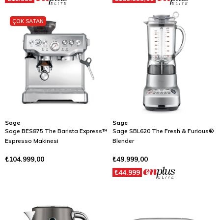
ÇOK SATAN
Sage
Sage
Sage BES875 The Barista Express™
Sage SBL620 The Fresh & Furious®
Espresso Makinesi
Blender
₺104.999,00
₺49.999,00
₺44.999