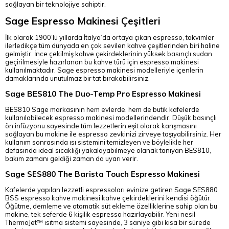
sağlayan bir teknolojiye sahiptir.
Sage Espresso Makinesi Çeşitleri
İlk olarak 1900’lü yıllarda İtalya’da ortaya çıkan espresso, takvimler
ilerledikçe tüm dünyada en çok sevilen kahve çeşitlerinden biri haline
gelmiştir. İnce çekilmiş kahve çekirdeklerinin yüksek basınçlı sudan
geçirilmesiyle hazırlanan bu kahve türü için espresso makinesi
kullanılmaktadır. Sage espresso makinesi modelleriyle içenlerin
damaklarında unutulmaz bir tat bırakabilirsiniz.
Sage BES810 The Duo-Temp Pro Espresso Makinesi
BES810 Sage markasının hem evlerde, hem de butik kafelerde
kullanılabilecek espresso makinesi modellerindendir. Düşük basınçlı
ön infüzyonu sayesinde tüm lezzetlerin eşit olarak karışmasını
sağlayan bu makine ile espresso zevkinizi zirveye taşıyabilirsiniz. Her
kullanım sonrasında ısı sistemini temizleyen ve böylelikle her
defasında ideal sıcaklığı yakalayabilmeye olanak tanıyan BES810,
bakım zamanı geldiği zaman da uyarı verir.
Sage SES880 The Barista Touch Espresso Makinesi
Kafelerde yapılan lezzetli espressoları evinize getiren Sage SES880
BSS espresso kahve makinesi kahve çekirdeklerini kendisi öğütür.
Öğütme, demleme ve otomatik süt ekleme özelliklerine sahip olan bu
makine, tek seferde 6 kişilik espresso hazırlayabilir. Yeni nesil
ThermoJet™ ısıtma sistemi sayesinde, 3 saniye gibi kısa bir sürede