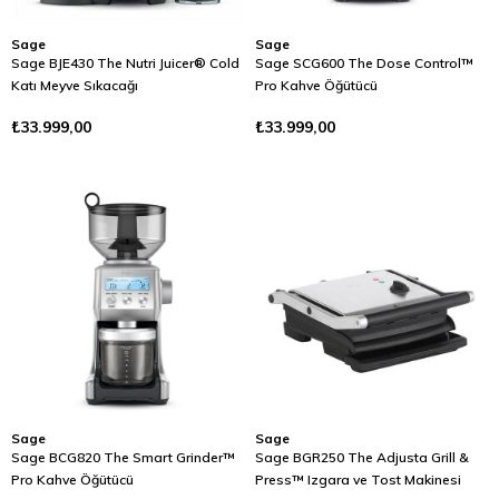
Sage
Sage
Sage BJE430 The Nutri Juicer® Cold
Sage SCG600 The Dose Control™
Katı Meyve Sıkacağı
Pro Kahve Öğütücü
₺33.999,00
₺33.999,00
Sage
Sage
Sage BCG820 The Smart Grinder™
Sage BGR250 The Adjusta Grill &
Pro Kahve Öğütücü
Press™ Izgara ve Tost Makinesi