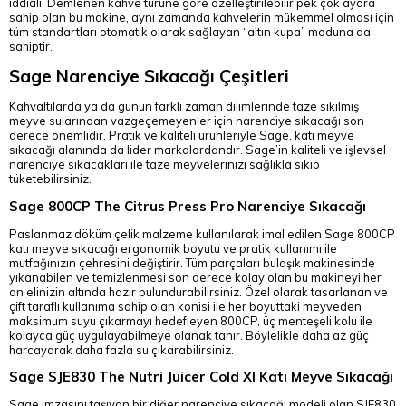
iddialı. Demlenen kahve türüne göre özelleştirilebilir pek çok ayara
sahip olan bu makine, aynı zamanda kahvelerin mükemmel olması için
tüm standartları otomatik olarak sağlayan “altın kupa” moduna da
sahiptir.
Sage Narenciye Sıkacağı Çeşitleri
Kahvaltılarda ya da günün farklı zaman dilimlerinde taze sıkılmış
meyve sularından vazgeçemeyenler için narenciye sıkacağı son
derece önemlidir. Pratik ve kaliteli ürünleriyle Sage, katı meyve
sıkacağı alanında da lider markalardandır. Sage’in kaliteli ve işlevsel
narenciye sıkacakları ile taze meyvelerinizi sağlıkla sıkıp
tüketebilirsiniz.
Sage 800CP The Citrus Press Pro Narenciye Sıkacağı
Paslanmaz döküm çelik malzeme kullanılarak imal edilen Sage 800CP
katı meyve sıkacağı ergonomik boyutu ve pratik kullanımı ile
mutfağınızın çehresini değiştirir. Tüm parçaları bulaşık makinesinde
yıkanabilen ve temizlenmesi son derece kolay olan bu makineyi her
an elinizin altında hazır bulundurabilirsiniz. Özel olarak tasarlanan ve
çift taraflı kullanıma sahip olan konisi ile her boyuttaki meyveden
maksimum suyu çıkarmayı hedefleyen 800CP, üç menteşeli kolu ile
kolayca güç uygulayabilmeye olanak tanır. Böylelikle daha az güç
harcayarak daha fazla su çıkarabilirsiniz.
Sage SJE830 The Nutri Juicer Cold Xl Katı Meyve Sıkacağı
Sage imzasını taşıyan bir diğer narenciye sıkacağı modeli olan SJE830