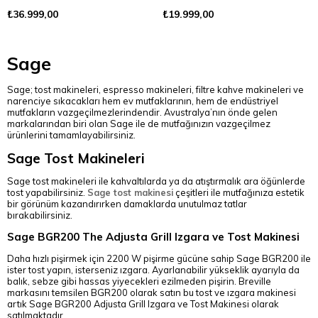
₺36.999,00
₺19.999,00
Sage
Sage; tost makineleri, espresso makineleri, filtre kahve makineleri ve
narenciye sıkacakları hem ev mutfaklarının, hem de endüstriyel
mutfakların vazgeçilmezlerindendir. Avustralya’nın önde gelen
markalarından biri olan Sage ile de mutfağınızın vazgeçilmez
ürünlerini tamamlayabilirsiniz.
Sage Tost Makineleri
Sage tost makineleri ile kahvaltılarda ya da atıştırmalık ara öğünlerde
tost yapabilirsiniz.
Sage tost makinesi
çeşitleri ile mutfağınıza estetik
bir görünüm kazandırırken damaklarda unutulmaz tatlar
bırakabilirsiniz.
Sage BGR200 The Adjusta Grill Izgara ve Tost Makinesi
Daha hızlı pişirmek için 2200 W pişirme gücüne sahip Sage BGR200 ile
ister tost yapın, isterseniz ızgara. Ayarlanabilir yükseklik ayarıyla da
balık, sebze gibi hassas yiyecekleri ezilmeden pişirin. Breville
markasını temsilen BGR200 olarak satın bu tost ve ızgara makinesi
artık Sage BGR200 Adjusta Grill Izgara ve Tost Makinesi olarak
satılmaktadır.