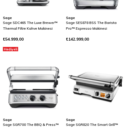
Sage
Sage
Sage SDC465 The Luxe Brewer™
Sage SES878 BSS The Barista
Thermal Filtre Kahve Makinesi
Pro™ Espresso Makinesi
₺54.999,00
₺142.999,00
Hediyeli
Sage
Sage
Sage SGR700 The BBQ & Press™
Sage SGR820 The Smart Grill™