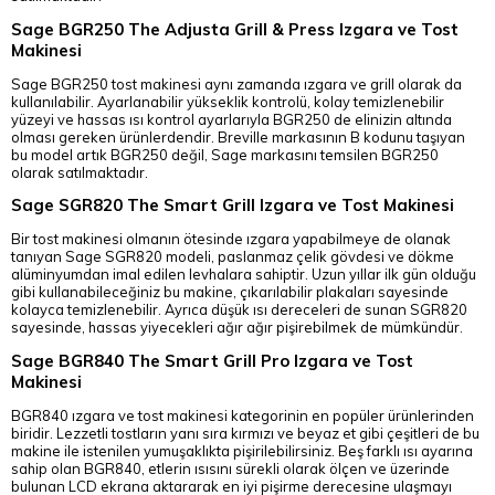
Sage BGR250 The Adjusta Grill & Press Izgara ve Tost
Makinesi
Sage BGR250 tost makinesi aynı zamanda ızgara ve grill olarak da
kullanılabilir. Ayarlanabilir yükseklik kontrolü, kolay temizlenebilir
yüzeyi ve hassas ısı kontrol ayarlarıyla BGR250 de elinizin altında
olması gereken ürünlerdendir. Breville markasının B kodunu taşıyan
bu model artık BGR250 değil, Sage markasını temsilen BGR250
olarak satılmaktadır.
Sage SGR820 The Smart Grill Izgara ve Tost Makinesi
Bir tost makinesi olmanın ötesinde ızgara yapabilmeye de olanak
tanıyan Sage SGR820 modeli, paslanmaz çelik gövdesi ve dökme
alüminyumdan imal edilen levhalara sahiptir. Uzun yıllar ilk gün olduğu
gibi kullanabileceğiniz bu makine, çıkarılabilir plakaları sayesinde
kolayca temizlenebilir. Ayrıca düşük ısı dereceleri de sunan SGR820
sayesinde, hassas yiyecekleri ağır ağır pişirebilmek de mümkündür.
Sage BGR840 The Smart Grill Pro Izgara ve Tost
Makinesi
BGR840 ızgara ve tost makinesi kategorinin en popüler ürünlerinden
biridir. Lezzetli tostların yanı sıra kırmızı ve beyaz et gibi çeşitleri de bu
makine ile istenilen yumuşaklıkta pişirilebilirsiniz. Beş farklı ısı ayarına
sahip olan BGR840, etlerin ısısını sürekli olarak ölçen ve üzerinde
bulunan LCD ekrana aktararak en iyi pişirme derecesine ulaşmayı