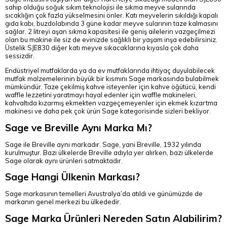
sahip olduğu soğuk sıkım teknolojisi ile sıkma meyve sularında
sıcaklığın çok fazla yükselmesini önler. Katı meyvelerin sıkıldığı kapalı
gıda kabı, buzdolabında 3 güne kadar meyve sularının taze kalmasını
sağlar. 2 litreyi aşan sıkma kapasitesi ile geniş ailelerin vazgeçilmezi
olan bu makine ile siz de evinizde sağlıklı bir yaşam inşa edebilirsiniz.
Üstelik SJE830 diğer katı meyve sıkacaklarına kıyasla çok daha
sessizdir.
Endüstriyel mutfaklarda ya da ev mutfaklarında ihtiyaç duyulabilecek
mutfak malzemelerinin büyük bir kısmını Sage markasında bulabilmek
mümkündür. Taze çekilmiş kahve isteyenler için kahve öğütücü, kendi
waffle lezzetini yaratmayı hayal edenler için waffle makineleri,
kahvaltıda kızarmış ekmekten vazgeçemeyenler için ekmek kızartma
makinesi ve daha pek çok ürün Sage kategorisinde sizleri bekliyor.
Sage ve Breville Aynı Marka Mı?
Sage ile Breville aynı markadır. Sage, yani Breville, 1932 yılında
kurulmuştur. Bazı ülkelerde Breville adıyla yer alırken, bazı ülkelerde
Sage olarak aynı ürünleri satmaktadır.
Sage Hangi Ülkenin Markası?
Sage markasının temelleri Avustralya’da atıldı ve günümüzde de
markanın genel merkezi bu ülkededir.
Sage Marka Ürünleri Nereden Satın Alabilirim?