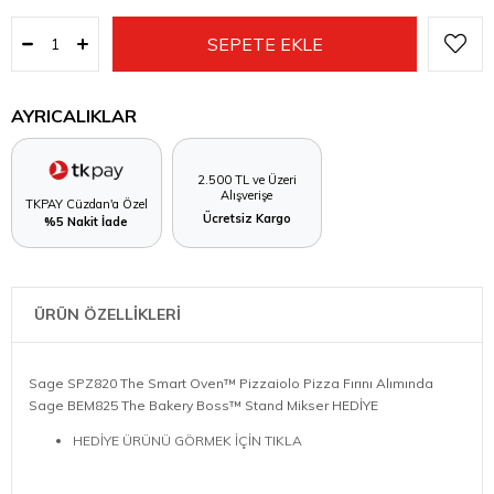
AYRICALIKLAR
2.500 TL ve Üzeri
Alışverişe
TKPAY Cüzdan'a Özel
Ücretsiz Kargo
%5 Nakit İade
ÜRÜN ÖZELLİKLERİ
Sage SPZ820 The Smart Oven™ Pizzaiolo Pizza Fırını Alımında
Sage BEM825 The Bakery Boss™ Stand Mikser HEDİYE
HEDİYE ÜRÜNÜ GÖRMEK İÇİN TIKLA