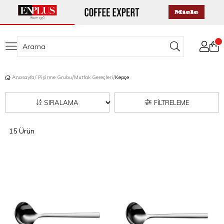
Anasayfa
Pişirme Grubu
Mutfak Gereçleri
Kepçe
SIRALAMA
FILTRELEME
15 Ürün