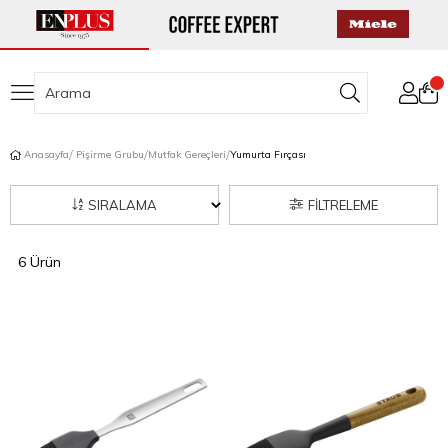
Anasayfa
Pişirme Grubu
Mutfak Gereçleri
Yumurta Fırçası
SIRALAMA
FILTRELEME
6 Ürün