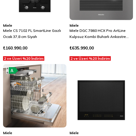
Miele
Miele
Miele CS 7102 FL SmartLine Gazlı
Miele DGC 7860 HCX Pro ArtLine
Ocak 37,8 cm Siyah
Kulpsuz Kombi Buharlı Ankastre
Fırın Gıda Termometreli Gri
₺160.990,00
₺635.990,00
2 ve Üzeri %20 İndirim
2 ve Üzeri %20 İndirim
Miele
Miele