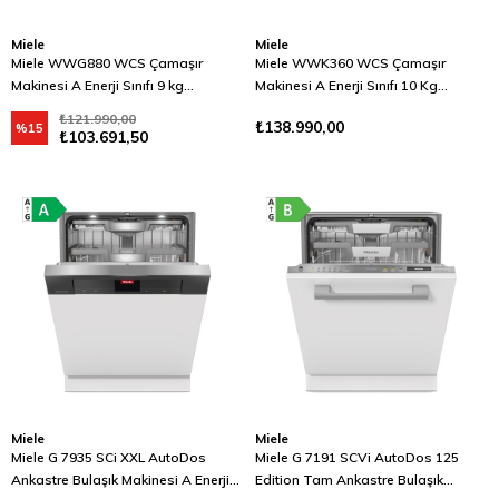
Miele
Miele
Miele WWG880 WCS Çamaşır
Miele WWK360 WCS Çamaşır
Makinesi A Enerji Sınıfı 9 kg
Makinesi A Enerji Sınıfı 10 Kg
Powerwash Lotus Beyazı
Powerwash Lotus Beyazı
₺121.990,00
₺138.990,00
%15
₺103.691,50
Miele
Miele
Miele G 7935 SCi XXL AutoDos
Miele G 7191 SCVi AutoDos 125
Ankastre Bulaşık Makinesi A Enerji
Edition Tam Ankastre Bulaşık