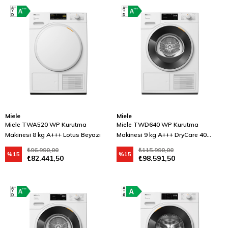
Miele
Miele
Miele TWA520 WP Kurutma
Miele TWD640 WP Kurutma
Makinesi 8 kg A+++ Lotus Beyazı
Makinesi 9 kg A+++ DryCare 40
Lotus Beyazı
₺96.990,00
₺115.990,00
%15
%15
₺82.441,50
₺98.591,50