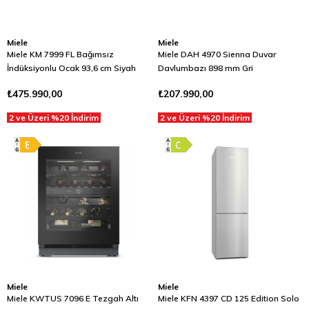
Miele
Miele
Miele KM 7999 FL Bağımsız
Miele DAH 4970 Sienna Duvar
İndüksiyonlu Ocak 93,6 cm Siyah
Davlumbazı 898 mm Gri
₺475.990,00
₺207.990,00
2 ve Üzeri %20 İndirim
2 ve Üzeri %20 İndirim
Miele
Miele
Miele KWTUS 7096 E Tezgah Altı
Miele KFN 4397 CD 125 Edition Solo