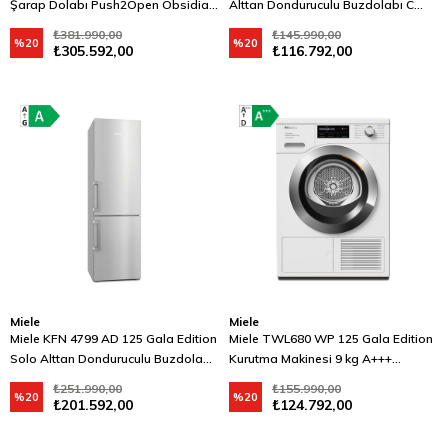
Şarap Dolabı Push2Open Obsidian
Alttan Donduruculu Buzdolabı C
Siyahı
Enerji Sınıfı Çelik
₺381.990,00
₺145.990,00
%20
%20
₺305.592,00
₺116.792,00
Miele
Miele
Miele KFN 4799 AD 125 Gala Edition
Miele TWL680 WP 125 Gala Edition
Solo Alttan Donduruculu Buzdolabı
Kurutma Makinesi 9 kg A+++
A Enerji Sınıfı Çelik
DryCare40, SteamFinish Lotus
₺251.990,00
₺155.990,00
%20
%20
Beyazı
₺201.592,00
₺124.792,00