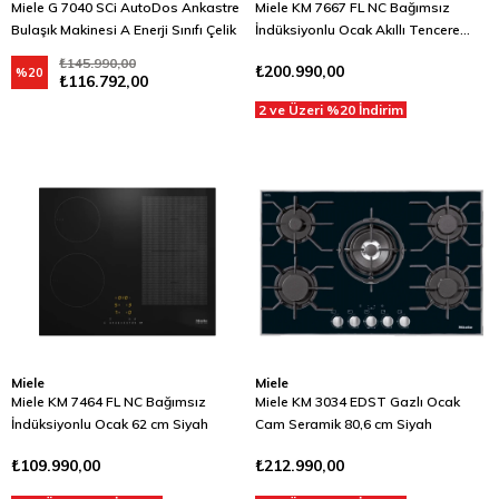
Miele G 7040 SCi AutoDos Ankastre
Miele KM 7667 FL NC Bağımsız
Bulaşık Makinesi A Enerji Sınıfı Çelik
İndüksiyonlu Ocak Akıllı Tencere
Algılama 62 cm Siyah
₺145.990,00
₺200.990,00
%20
₺116.792,00
2 ve Üzeri %20 İndirim
Miele
Miele
Miele KM 7464 FL NC Bağımsız
Miele KM 3034 EDST Gazlı Ocak
İndüksiyonlu Ocak 62 cm Siyah
Cam Seramik 80,6 cm Siyah
₺109.990,00
₺212.990,00