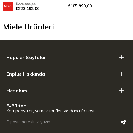
Sınıfı Siyah
Makinesi B Enerji Sınıfı Çelik
₺278.990,00
₺105.990,00
%20
₺223.192,00
Miele Ürünleri
Popüler Sayfalar
Enplus Hakkında
Hesabım
E-Bülten
Kampanyalar, yemek tarifleri ve daha fazlası…