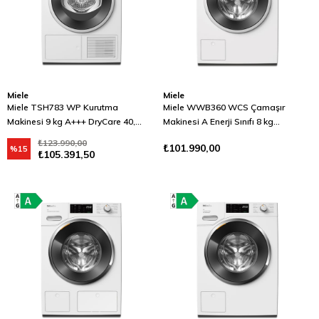
Miele
Miele
Miele TSH783 WP Kurutma
Miele WWB360 WCS Çamaşır
Makinesi 9 kg A+++ DryCare 40,
Makinesi A Enerji Sınıfı 8 kg
HygieneDry Lotus Beyazı
Powerwash, PerfectCare Lotus
₺123.990,00
₺101.990,00
%15
Beyazı
₺105.391,50