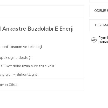
ÖDEME 
TESLİMA
 Ankastre Buzdolabı E Enerji
Fiyat
Haber
sınıf tasarım ve teknoloji.
kapak açma desteği
z 3 kat daha uzun süre taze kalır
iç alan – BrilliantLight
ekran sayesinde rahat kullanım
amını Göster
mi
cihazlarınızın tüm potansiyelini kullanabilir,