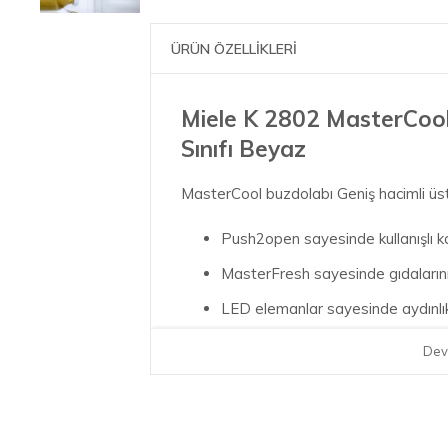
ÜRÜN ÖZELLİKLERİ
Miele K 2802 MasterCool
Sınıfı Beyaz
MasterCool buzdolabı Geniş hacimli üst 
Push2open sayesinde kullanışlı 
MasterFresh sayesinde gıdalarını
LED elemanlar sayesinde aydınlık 
Renkli MasterSensor dokunmatik 
Dev
Miele@home ile ev aletleri ağ iletişi
Yenilikçi Miele@home sistemimizle Miele 