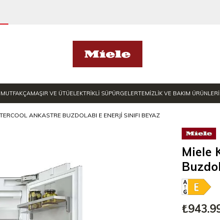
MUTFAK
ÇAMAŞIR VE ÜTÜ
ELEKTRİKLİ SÜPÜRGELER
TEMİZLİK VE BAKIM ÜRÜNLERİ
STERCOOL ANKASTRE BUZDOLABI E ENERJI SINIFI BEYAZ
Miele 
Buzdol
₺943.9