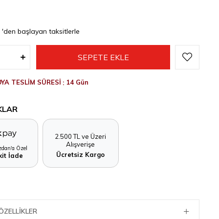
0
'den başlayan taksitlerle
YA TESLİM SÜRESİ
:
14 Gün
KLAR
2.500 TL ve Üzeri
Alışverişe
dan'a Özel
Ücretsiz Kargo
it İade
ÖZELLIKLER