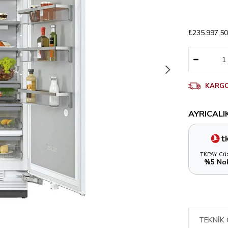
₺235.997,5
KARGO
AYRICALI
TKPAY Cüz
%5 Nak
TEKNIK 