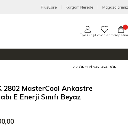
PlusCare
Kargom Nerede
Mağazalarımız
Üye Girişi
Favorilerim
Sepetim
< < ÖNCEKI SAYFAYA DÖN
K 2802 MasterCool Ankastre
abı E Enerji Sınıfı Beyaz
90,00