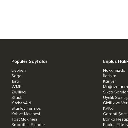
gündelik hayatınızı akıllı sistemlerle des
ve güvenli bir şekilde ağa bağlanabilir. 
komut sistemi ya da mevcut Smart Hom
bağlanması evdeki Wi-Fi yönlendirici v
SoftClose
Oldukça sessiz ve neredeyse kendiliği
Popüler Sayfalar
Enplus Hak
kapıları: Bu özelliği Miele'nin yenilikçi
Liebherr
Hakkımızda
30 derecelik bir açıdan itibaren kendili
Sage
İletişim
Jura
Kariyer
yavaşlayarak kapanmasını sağlıyor – Kap
WMF
Mağazalarım
artık geçmişte kaldı.
Zwilling
Sıkça Sorula
Staub
Üyelik Sözle
KitchenAid
MasterCool – Active AirClean filtre
Gizlilik ve Ver
Stanley Termos
KVKK
Kahve Makinesi
Garanti Şartl
Gıda malzemelerinin muhafaza edildiği
Tost Makinesi
Banka Hesap B
kokusuz da olmalı. Aynı koşul, şaraplar
Smoothie Blender
Enplus Elite 