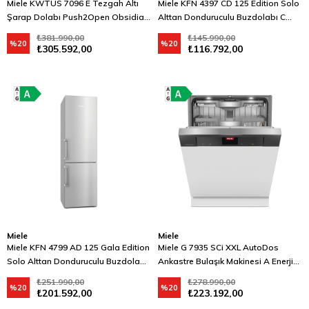
Miele KWTUS 7096 E Tezgah Altı
Miele KFN 4397 CD 125 Edition Solo
Şarap Dolabı Push2Open Obsidian
Alttan Donduruculu Buzdolabı C
Siyahı
Enerji Sınıfı Çelik
₺381.990,00
₺145.990,00
%20
%20
₺305.592,00
₺116.792,00
Miele
Miele
Miele KFN 4799 AD 125 Gala Edition
Miele G 7935 SCi XXL AutoDos
Solo Alttan Donduruculu Buzdolabı
Ankastre Bulaşık Makinesi A Enerji
A Enerji Sınıfı Çelik
Sınıfı Siyah
₺251.990,00
₺278.990,00
%20
%20
₺201.592,00
₺223.192,00