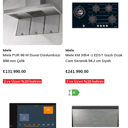
Miele
Miele
Miele PUR 98 W Duvar Davlumbazı
Miele KM 3054 -1 EDST Gazlı Ocak
898 mm Çelik
Cam Seramik 94,2 cm Siyah
₺131.990,00
₺241.990,00
2 ve Üzeri %20 İndirim
2 ve Üzeri %20 İndirim