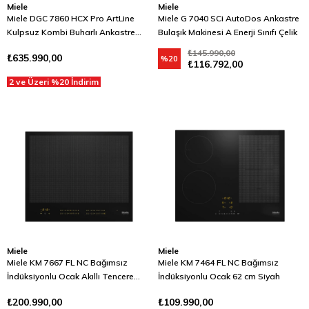
Miele
Miele
Miele DGC 7860 HCX Pro ArtLine
Miele G 7040 SCi AutoDos Ankastre
Kulpsuz Kombi Buharlı Ankastre
Bulaşık Makinesi A Enerji Sınıfı Çelik
Fırın Gıda Termometreli Gri
₺145.990,00
₺635.990,00
%20
₺116.792,00
2 ve Üzeri %20 İndirim
Miele
Miele
Miele KM 7667 FL NC Bağımsız
Miele KM 7464 FL NC Bağımsız
İndüksiyonlu Ocak Akıllı Tencere
İndüksiyonlu Ocak 62 cm Siyah
Algılama 62 cm Siyah
₺200.990,00
₺109.990,00