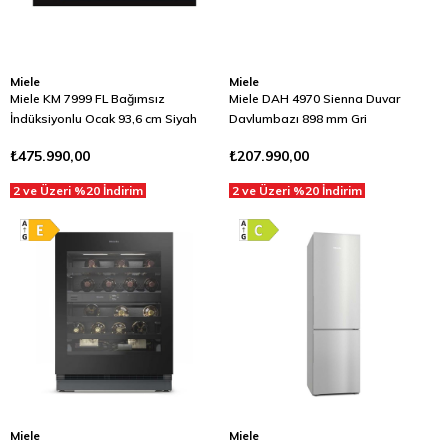
Miele
Miele
Miele KM 7999 FL Bağımsız
Miele DAH 4970 Sienna Duvar
İndüksiyonlu Ocak 93,6 cm Siyah
Davlumbazı 898 mm Gri
₺475.990,00
₺207.990,00
2 ve Üzeri %20 İndirim
2 ve Üzeri %20 İndirim
Miele
Miele