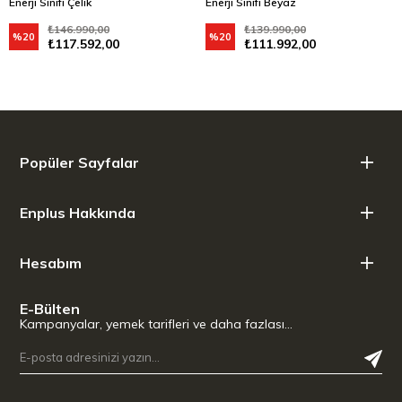
Enerji Sınıfı Çelik
Enerji Sınıfı Beyaz
₺146.990,00
₺139.990,00
%20
%20
₺117.592,00
₺111.992,00
Popüler Sayfalar
Enplus Hakkında
Hesabım
E-Bülten
Kampanyalar, yemek tarifleri ve daha fazlası…