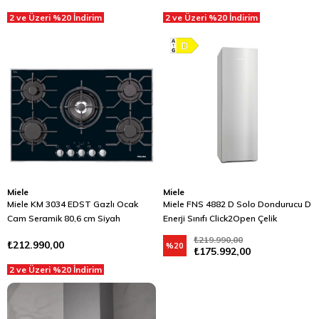
2 ve Üzeri %20 İndirim
2 ve Üzeri %20 İndirim
Miele
Miele
Miele KM 3034 EDST Gazlı Ocak
Miele FNS 4882 D Solo Dondurucu D
Cam Seramik 80,6 cm Siyah
Enerji Sınıfı Click2Open Çelik
₺219.990,00
₺212.990,00
%20
₺175.992,00
2 ve Üzeri %20 İndirim