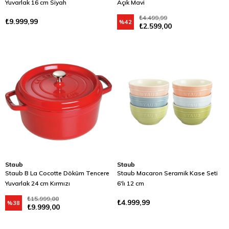
Yuvarlak 16 cm Siyah
Açık Mavi
₺4.499,99
₺9.999,99
%42
₺2.599,00
Staub
Staub
Staub B La Cocotte Döküm Tencere
Staub Macaron Seramik Kase Seti
Yuvarlak 24 cm Kırmızı
6'lı 12 cm
₺15.999,00
₺4.999,99
%38
₺9.999,00