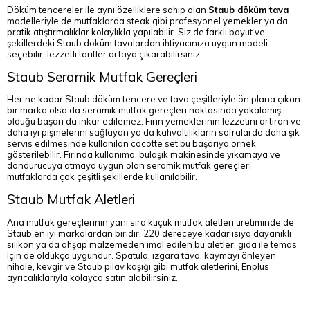
Döküm tencereler ile aynı özelliklere sahip olan
Staub döküm tava
modelleriyle de mutfaklarda steak gibi profesyonel yemekler ya da
pratik atıştırmalıklar kolaylıkla yapılabilir. Siz de farklı boyut ve
şekillerdeki Staub döküm tavalardan ihtiyacınıza uygun modeli
seçebilir, lezzetli tarifler ortaya çıkarabilirsiniz.
Staub Seramik Mutfak Gereçleri
Her ne kadar Staub döküm tencere ve tava çeşitleriyle ön plana çıkan
bir marka olsa da seramik mutfak gereçleri noktasında yakalamış
olduğu başarı da inkar edilemez. Fırın yemeklerinin lezzetini artıran ve
daha iyi pişmelerini sağlayan ya da kahvaltılıkların sofralarda daha şık
servis edilmesinde kullanılan cocotte set bu başarıya örnek
gösterilebilir. Fırında kullanıma, bulaşık makinesinde yıkamaya ve
dondurucuya atmaya uygun olan seramik mutfak gereçleri
mutfaklarda çok çeşitli şekillerde kullanılabilir.
Staub Mutfak Aletleri
Ana mutfak gereçlerinin yanı sıra küçük mutfak aletleri üretiminde de
Staub en iyi markalardan biridir. 220 dereceye kadar ısıya dayanıklı
silikon ya da ahşap malzemeden imal edilen bu aletler, gıda ile temas
için de oldukça uygundur. Spatula, ızgara tava, kaymayı önleyen
nihale, kevgir ve Staub pilav kaşığı gibi mutfak aletlerini, Enplus
ayrıcalıklarıyla kolayca satın alabilirsiniz.