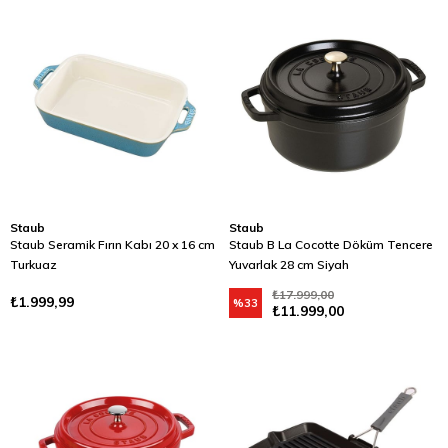
Staub
Staub
Staub Seramik Fırın Kabı 20 x 16 cm
Staub B La Cocotte Döküm Tencere
Turkuaz
Yuvarlak 28 cm Siyah
₺17.999,00
₺1.999,99
%33
₺11.999,00