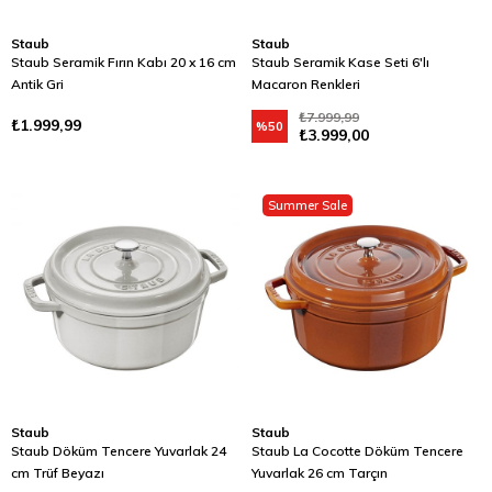
Staub
Staub
Staub Seramik Fırın Kabı 20 x 16 cm
Staub Seramik Kase Seti 6'lı
Antik Gri
Macaron Renkleri
₺7.999,99
₺1.999,99
%50
₺3.999,00
Summer Sale
Staub
Staub
Staub Döküm Tencere Yuvarlak 24
Staub La Cocotte Döküm Tencere
cm Trüf Beyazı
Yuvarlak 26 cm Tarçın