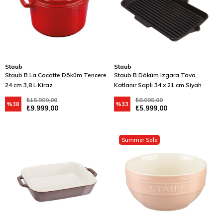
Staub
Staub
Staub B La Cocotte Döküm Tencere
Staub B Döküm Izgara Tava
24 cm 3,8 L Kiraz
Katlanır Saplı 34 x 21 cm Siyah
₺15.999,00
₺8.999,00
%38
%33
₺9.999,00
₺5.999,00
Summer Sale