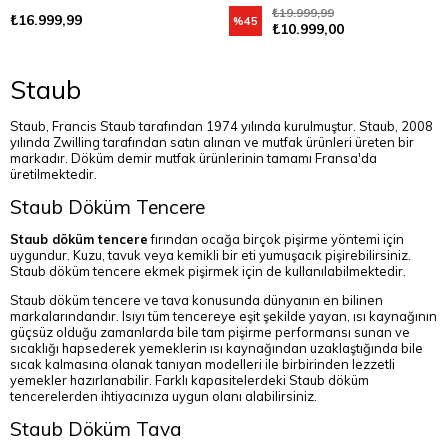
₺19.999,99
₺16.999,99
%45
₺10.999,00
Staub
Staub, Francis Staub tarafından 1974 yılında kurulmuştur. Staub, 2008
yılında Zwilling tarafından satın alınan ve mutfak ürünleri üreten bir
markadır. Döküm demir mutfak ürünlerinin tamamı Fransa'da
üretilmektedir.
Staub Döküm Tencere
Staub döküm tencere
fırından ocağa birçok pişirme yöntemi için
uygundur. Kuzu, tavuk veya kemikli bir eti yumuşacık pişirebilirsiniz.
Staub döküm tencere ekmek pişirmek için de kullanılabilmektedir.
Staub döküm tencere ve tava konusunda dünyanın en bilinen
markalarındandır. Isıyı tüm tencereye eşit şekilde yayan, ısı kaynağının
güçsüz olduğu zamanlarda bile tam pişirme performansı sunan ve
sıcaklığı hapsederek yemeklerin ısı kaynağından uzaklaştığında bile
sıcak kalmasına olanak tanıyan modelleri ile birbirinden lezzetli
yemekler hazırlanabilir. Farklı kapasitelerdeki Staub döküm
tencerelerden ihtiyacınıza uygun olanı alabilirsiniz.
Staub Döküm Tava