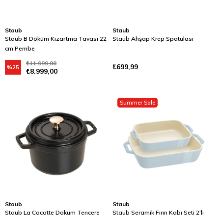
Staub
Staub
Staub B Döküm Kızartma Tavası 22
Staub Ahşap Krep Spatulası
cm Pembe
₺11.999,00
₺699,99
%25
₺8.999,00
Summer Sale
Staub
Staub
Staub La Cocotte Döküm Tencere
Staub Seramik Fırın Kabı Seti 2'li