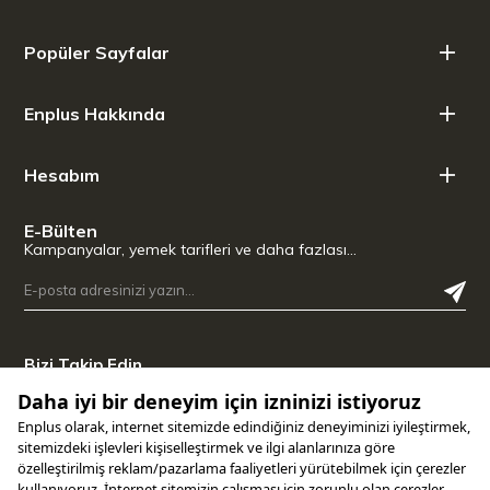
Renk: Kiraz
Isıya Dayanıklılık: 260 ºC
Popüler Sayfalar
Malzeme: döküm demir
Tutamak Türü: Uzun sap
Yüzey İşleme: kaplama
Enplus Hakkında
Pazarlama Kaplama İsmi: Siyah Mat
Kapak Mevcutluğu:Hayır
İndüksiyona Uyumluluk: Evet
Hesabım
Fırında Kullanıma Uygunluk: Evet
Ocak Üstü Kullanıma Uygunluk: Evet
Bulaşık Makinesinde Yıkanabilme: Evet
E-Bülten
Kampanyalar, yemek tarifleri ve daha fazlası…
Ölçü Bilgileri
Net Ağırlık: 3 kg
Ürün Uzunluğu: 43 cm
Ürün Genişliği: 28,00 cm
Ürün Yüksekliği: 5,5 cm
Bizi Takip Edin
Çap: 28,00 cm
Uygulamamızı İndirin