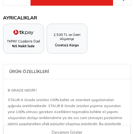
AYRICALIKLAR
2.500 TL ve Üzeri
Alışverişe
TKPAY Cüzdan'a Özel
Ücretsiz Kargo
%5 Nakit İade
ÜRÜN ÖZELLİKLERİ
B GRADE NEDİR?
STAUB A Grade ürünleri 100% kalite ve standart uygulamaları
ışığında üretilmektedir. STAUB B Grade ürünleri pişirme açısından
yine 100% olması gereken özellikleri taşımakla birlikte el yapımı
oluşundan dolayı renklendirme ya da sıvı cam (emaye) püskürtme
işlemi uygulanırken ufak pürüzler oluşmuş ürünlerdir. Bu ürünlerde
renklendirmede küçük ton farklılıkları, dış yüzeyde ufak noktacıklar,
Devamını Göster