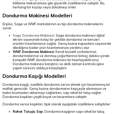
kilitleme mekanizması gibi güvenlik özelliklerine sahiptir. Bu,
herhangi bir kazayı veya dökülmeyi önler.
Dondurma Makinesi Modelleri
Enplus, Sage ve WMF markalarının ev tipi dondurma makinelerini
sunar.
Sage Dondurma Makinesi
: Sage dondurma makinesi dijital
ekranı sayesinde kolay bir şekilde dondurma ve benzeri
ürünleri hazırlamanızı sağlar. Geniş hazne kapasitesi sayesinde
dilediğiniz kadar ürün hazırlamanıza yardımcı olur.
WMF Dondurma Makinesi
: Kendi lezzetli sorbelerinizi,
dondurmalarınızı ve donmuş yoğurtlarınızı birkaç dakika içinde
kompakt WMF dondurma makinesi ile hazırlayabilirsiniz.
Dondurma makinesi karıştırıcı ve akıllı zaman kontrolü işlevi
yapım sürecini oldukça kolaylaştırır.
Dondurma Kaşığı Modelleri
Dondurma kaşığı, özellikle dondurma servis etmek için tasarlanmış bir
mutfak gerecidir. Geniş hazne dondurmanın kepçeyle alınmasını ve
tadını bozmadan aktarmayı sağlarken, sap rahat bir tutuş sağlar.
Dondurma kaşıkları çeşitli boyut ve tasarımlara sahiptir.
Dondurma servis kaşıkları, tipik olarak aşağıdaki özelliklere sahiptirler:
Rahat Tutuşlu Sap
: Dondurma kaşığının sapı rahat bir tutuş