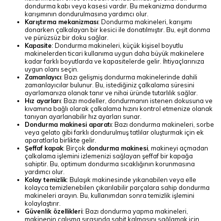
dondurma kabı veya kasesi vardır. Bu mekanizma dondurma
karışımının dondurulmasına yardımcı olur.
Karıştırma mekanizması
: Dondurma makineleri, karışımı
donarken çalkalayan bir kesici ile donatılmıştır. Bu, eşit donma
ve pürüzsüz bir doku sağlar.
Kapasite
: Dondurma makineleri, küçük kişisel boyutlu
makinelerden ticari kullanıma uygun daha büyük makinelere
kadar farklı boyutlarda ve kapasitelerde gelir. İhtiyaçlarınıza
uygun olanı seçin.
Zamanlayıcı
: Bazı gelişmiş dondurma makinelerinde dahili
zamanlayıcılar bulunur. Bu, istediğiniz çalkalama süresini
ayarlamanıza olanak tanır ve nihai üründe tutarlılık sağlar.
Hız ayarları
: Bazı modeller, dondurmanın istenen dokusuna ve
kıvamına bağlı olarak çalkalama hızını kontrol etmenize olanak
tanıyan ayarlanabilir hız ayarları sunar.
Dondurma makinesi aparatı
: Bazı dondurma makineleri, sorbe
veya gelato gibi farklı dondurulmuş tatlılar oluşturmak için ek
aparatlarla birlikte gelir.
Şeffaf kapak
: Birçok
dondurma makinesi
, makineyi açmadan
çalkalama işlemini izlemenizi sağlayan şeffaf bir kapağa
sahiptir. Bu, optimum dondurma sıcaklığının korunmasına
yardımcı olur.
Kolay temizlik
: Bulaşık makinesinde yıkanabilen veya elle
kolayca temizlenebilen çıkarılabilir parçalara sahip dondurma
makineleri arayın. Bu, kullanımdan sonra temizlik işlemini
kolaylaştırır.
Güvenlik özellikleri
: Bazı dondurma yapma makineleri,
makinenin çalışma sırasında sabit kalmasını sağlamak için