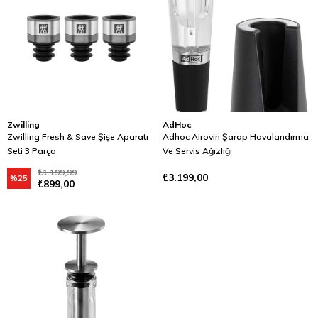
Zwilling
AdHoc
Zwilling Fresh & Save Şişe Aparatı
Adhoc Airovin Şarap Havalandırma
Seti 3 Parça
Ve Servis Ağızlığı
₺1.199,99
₺3.199,00
%25
₺899,00