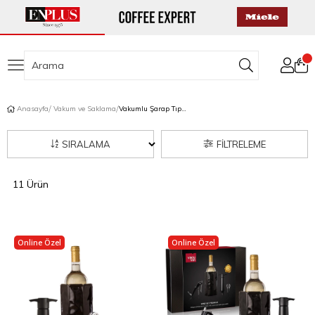
Anasayfa
Vakum ve Saklama
Vakumlu Şarap Tıpaları
SIRALAMA
FILTRELEME
11 Ürün
Online Özel
Online Özel