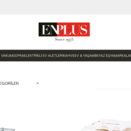
E VAKUM
SOFRA
ELEKTRİKLİ EV ALETLERİ
KAHVE
EV & YAŞAM
BEYAZ EŞYA
MARKALA
EGORILER