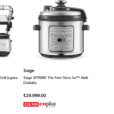
Sage
ill Izgara
Sage SPR680 The Fast Slow Go™ Akıllı
Düdüklü
₺29.999,00
₺26.999