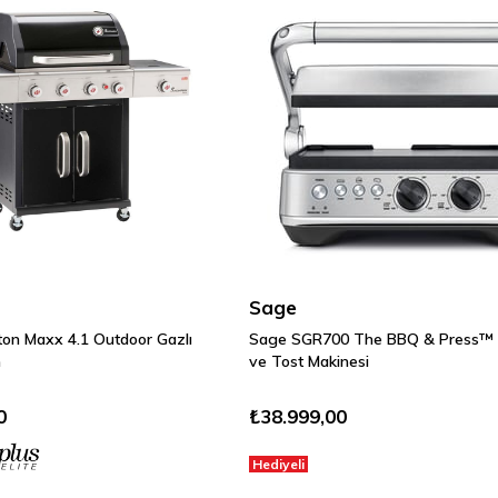
Sage
on Maxx 4.1 Outdoor Gazlı
Sage SGR700 The BBQ & Press™ Gr
h
ve Tost Makinesi
0
₺38.999,00
Hediyeli