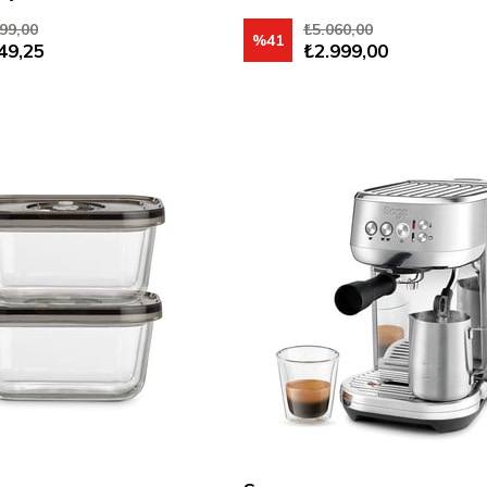
99,00
₺5.060,00
%41
49,25
₺2.999,00