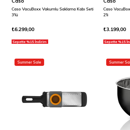
Caso
Caso
Caso VacuBoxx Vakumlu Saklama Kabı Seti
Caso VacuBox
3'lü
2'li
₺6.299,00
₺3.199,00
Sepette %15 İndirim
Sepette %15 İ
Summer Sale
Summer Sa