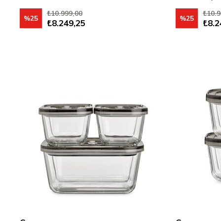
₺10.999,00
₺10.9
%25
%25
₺8.249,25
₺8.2