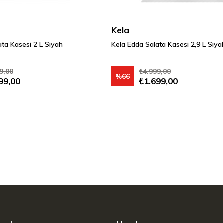
Kela
ata Kasesi 2 L Siyah
Kela Edda Salata Kasesi 2,9 L Siya
9,00
₺4.999,00
%66
99,00
₺1.699,00