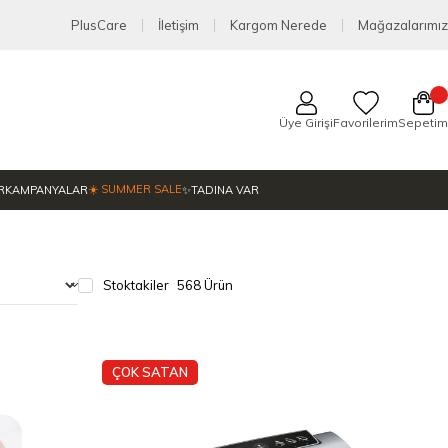
PlusCare
İletişim
Kargom Nerede
Mağazalarımız
Üye Girişi
Favorilerim
Sepetim
☀️ SUMMER SALE
R
KAMPANYALAR
✨TADINA VAR
Stoktakiler
568 Ürün
ÇOK SATAN