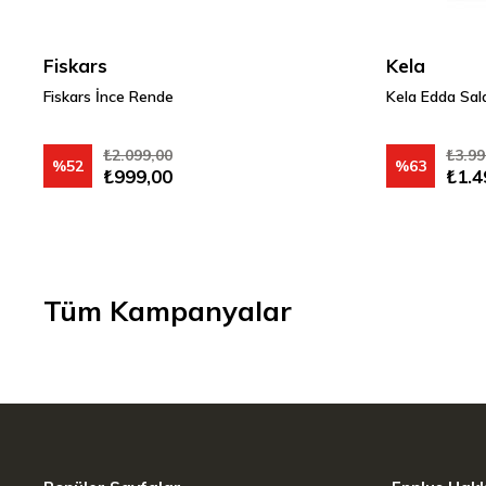
Fiskars
Kela
Fiskars İnce Rende
Kela Edda Sal
₺2.099,00
₺3.99
%52
%63
₺999,00
₺1.4
Tüm Kampanyalar