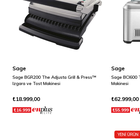
Sage
Sage
Sage BGR200 The Adjusta Grill & Press™
Sage BCI600
Izgara ve Tost Makinesi
Makinesi
₺18.999,00
₺62.999,00
₺16.999
₺55.999
YENİ ÜRÜN