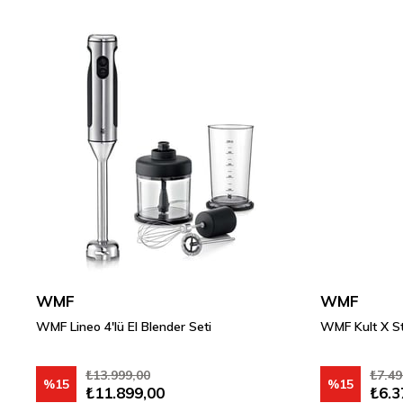
WMF
WMF
WMF Lineo 4'lü El Blender Seti
WMF Kult X Sti
₺13.999,00
₺7.49
%15
%15
₺11.899,00
₺6.3