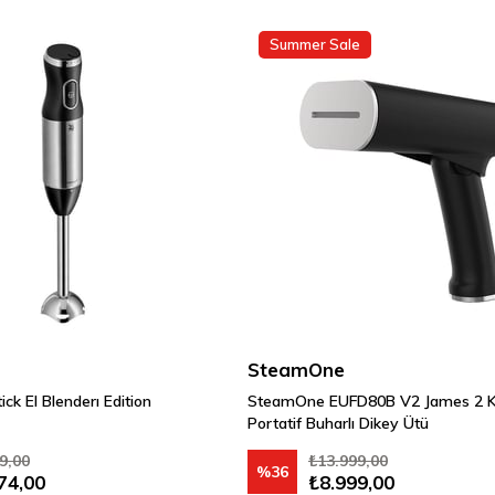
Summer Sale
SteamOne
ck El Blenderı Edition
SteamOne EUFD80B V2 James 2 Kat
Portatif Buharlı Dikey Ütü
9,00
₺13.999,00
%36
74,00
₺8.999,00