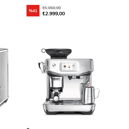
₺5.060,00
%41
₺2.999,00