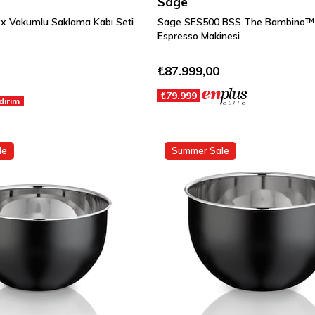
Sage
x Vakumlu Saklama Kabı Seti
Sage SES500 BSS The Bambino™ 
Espresso Makinesi
₺87.999,00
₺79.999
ndirim
le
Summer Sale