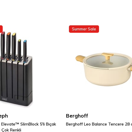
Summer Sale
eph
Berghoff
Elevate™ SlimBlock 5'li Bıçak
Berghoff Leo Balance Tencere 28
i Çok Renkli