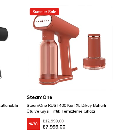
Summer Sale
SteamOne
lanabilir
SteamOne RUST400 Karl XL Dikey Buharlı
Ütü ve Giysi Tiftik Temizleme Cihazı
₺12.999,00
%38
₺7.999,00