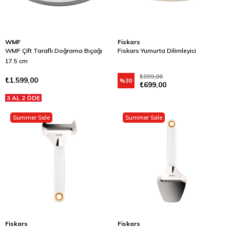
WMF
Fiskars
WMF Çift Taraflı Doğrama Bıçağı
Fiskars Yumurta Dilimleyici
17.5 cm
₺999,00
₺1.599,00
%30
₺699,00
3 AL 2 ÖDE
Summer Sale
Summer Sale
Fiskars
Fiskars