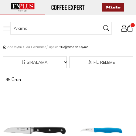
Anasayfa
Gıda Hazırlama
Bıçaklar
Doğrama ve Soyma Bıçağı
SIRALAMA
FILTRELEME
95 Ürün