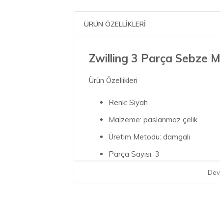
ÜRÜN ÖZELLİKLERİ
Zwilling 3 Parça Sebze M
Ürün Özellikleri
Renk: Siyah
Malzeme: paslanmaz çelik
Üretim Metodu: damgalı
Parça Sayısı: 3
Renkli tutamak: Siyah
Dev
Tutamak materyali: Plastik
Ölçü Bilgileri