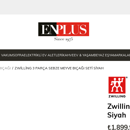
E VAKUM
SOFRA
ELEKTRİKLİ EV ALETLERİ
KAHVE
EV & YAŞAM
BEYAZ EŞYA
MARKALA
IÇAĞI
ZWILLING 3 PARÇA SEBZE MEYVE BIÇAĞI SETI SIYAH
Zwilli
Siyah
₺1.899