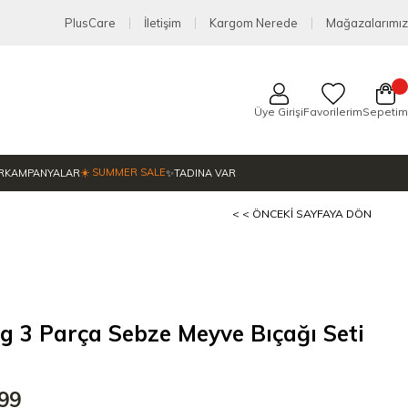
PlusCare
İletişim
Kargom Nerede
Mağazalarımız
Üye Girişi
Favorilerim
Sepetim
☀️ SUMMER SALE
R
KAMPANYALAR
✨TADINA VAR
< < ÖNCEKI SAYFAYA DÖN
ng 3 Parça Sebze Meyve Bıçağı Seti
,99