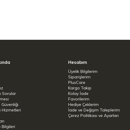
kında
Hesabım
Üyelik Bilgilerim
Siparişlerim
PlusCare
ız
Kargo Takip
n Sorular
Kolay İade
şmesi
Favorilerim
i Güvenliği
Hediye Çeklerim
 Hizmetleri
İade ve Değişim Taleplerim
Çerez Politikası ve Ayarları
arı
ilgileri