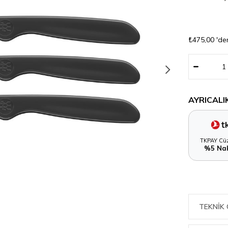
₺475,00
'de
AYRICALI
TKPAY Cüz
%5 Nak
TEKNIK 