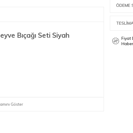
ÖDEME 
TESLİMA
eyve Bıçağı Seti Siyah
Fiyat
Haber
amını Göster