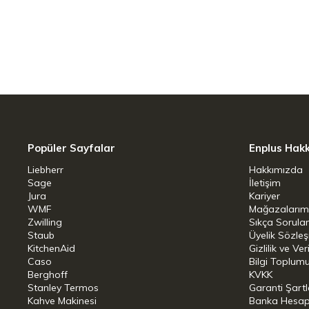
Net Ağırlık: 0,06 kg
Ürün Uzunluğu: 28,00 cm
Ürün Genişliği: 1,60 cm
Ürün Yüksekliği: 9,50 cm
Popüler Sayfalar
Enplus Hak
Liebherr
Hakkımızda
Sage
İletişim
Jura
Kariyer
WMF
Mağazalarım
Zwilling
Sıkça Sorula
Staub
Üyelik Sözle
KitchenAid
Gizlilik ve Ver
Caso
Bilgi Toplumu
Berghoff
KVKK
Stanley Termos
Garanti Şartl
Kahve Makinesi
Banka Hesap B