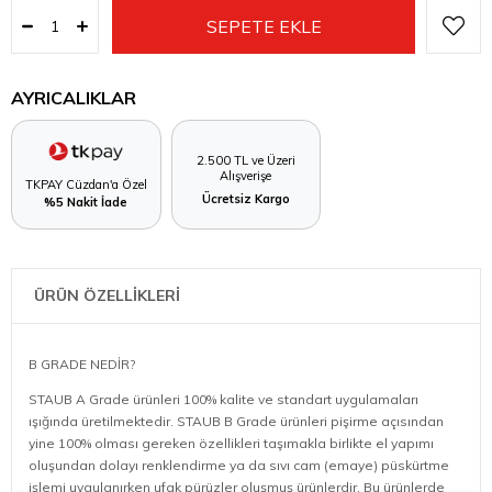
AYRICALIKLAR
2.500 TL ve Üzeri
Alışverişe
TKPAY Cüzdan'a Özel
Ücretsiz Kargo
%5 Nakit İade
ÜRÜN ÖZELLİKLERİ
B GRADE NEDİR?
STAUB A Grade ürünleri 100% kalite ve standart uygulamaları
ışığında üretilmektedir. STAUB B Grade ürünleri pişirme açısından
yine 100% olması gereken özellikleri taşımakla birlikte el yapımı
oluşundan dolayı renklendirme ya da sıvı cam (emaye) püskürtme
işlemi uygulanırken ufak pürüzler oluşmuş ürünlerdir. Bu ürünlerde