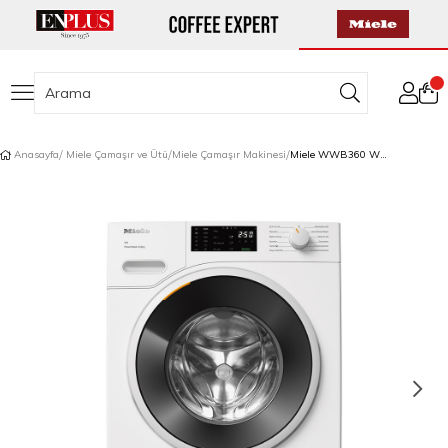
Anasayfa
Miele Çamaşır ve Ütü
Miele Çamaşır Makinesi
Miele WWB360 WCS Çamaşır Makinesi A Enerji Sınıfı 8 kg Powerwash, PerfectCare Lotus Beyazı