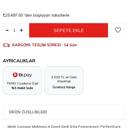
₺25.497,50
'den başlayan taksitlerle
KARGOYA TESLİM SÜRESİ
:
14 Gün
AYRICALIKLAR
2.500 TL ve Üzeri
Alışverişe
TKPAY Cüzdan'a Özel
Ücretsiz Kargo
%5 Nakit İade
ÜRÜN ÖZELLİKLERİ
Miele Çamaşır Makinesi A Enerji Sınıfı 8 kg Powerwash, PerfectCare