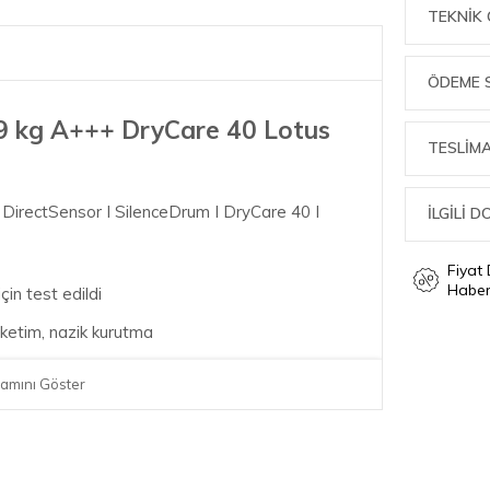
TEKNIK 
ÖDEME 
 9 kg A+++ DryCare 40 Lotus
TESLİMA
I DirectSensor I SilenceDrum I DryCare 40 I
İLGİLİ 
Fiyat
Haber
in test edildi
üketim, nazik kurutma
tma için gürültüyü azaltır
amını Göster
ın; DryCare 40, 40 °C için idealdir
lerin çoğunu yok eder