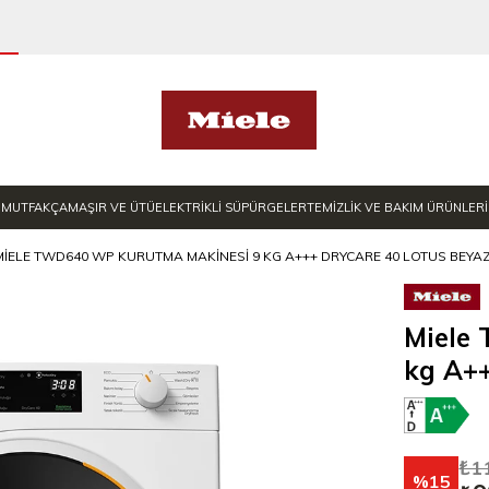
MUTFAK
ÇAMAŞIR VE ÜTÜ
ELEKTRİKLİ SÜPÜRGELER
TEMİZLİK VE BAKIM ÜRÜNLERİ
MIELE TWD640 WP KURUTMA MAKINESI 9 KG A+++ DRYCARE 40 LOTUS BEYAZ
Miele
kg A++
₺1
15