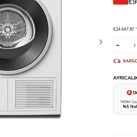
₺9
₺24.647,87
KARGO
AYRICALI
TKPAY Cüz
%5 Nak