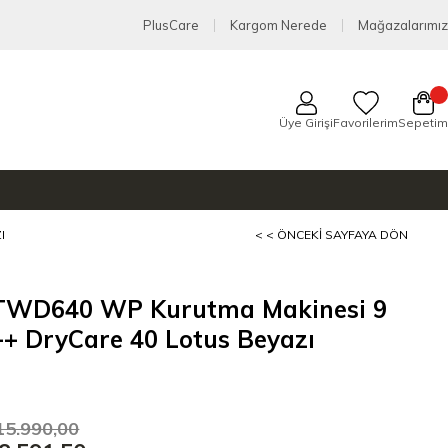
PlusCare
Kargom Nerede
Mağazalarımız
Üye Girişi
Favorilerim
Sepetim
I
< < ÖNCEKI SAYFAYA DÖN
 TWD640 WP Kurutma Makinesi 9
+ DryCare 40 Lotus Beyazı
15.990,00