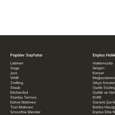
Enerji verimliliği
Miele kurutmalı çamaşır makineleri ene
modeller yıkama sırasında en yüksek enerj
Kurutma işleminde kısa çalışma süreleri 
AddLoad
Kot, bluz veya çorap fark etmeksizin:
Popüler Sayfalar
Enplus Hak
bitmeden kısa bir süre öncesine kadar ç
Liebherr
Hakkımızda
sadece durulamak veya sıkmak için makin
Sage
İletişim
Jura
Kariyer
günlük hayatınıza mümkün olduğu kadar
WMF
Mağazalarım
Zwilling
Sıkça Sorula
En iyi kondense etkisi
Staub
Üyelik Sözle
KitchenAid
Gizlilik ve Ver
Stanley Termos
KVKK
Kurutma makinelerinin en önemli kalite k
Kahve Makinesi
Garanti Şartl
nemli-sıcak kurutma havası sızarsa, kon
Tost Makinesi
Banka Hesap B
Smoothie Blender
Enplus Elite 
kapalı yerlerde yüksek nem kaybı ya