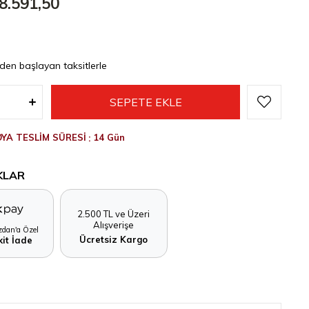
8.591,50
'den başlayan taksitlerle
YA TESLİM SÜRESİ
:
14 Gün
KLAR
2.500 TL ve Üzeri
Alışverişe
dan'a Özel
Ücretsiz Kargo
it İade