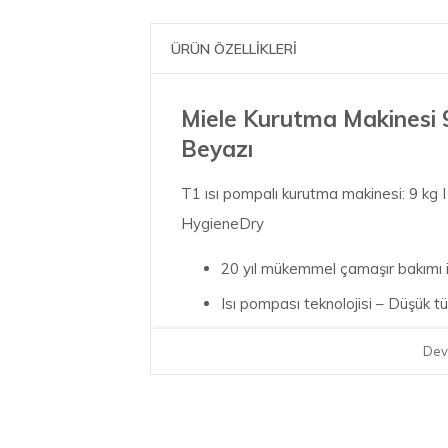
ÜRÜN ÖZELLİKLERİ
Miele Kurutma Makinesi
Beyazı
T1 ısı pompalı kurutma makinesi: 9 kg 
HygieneDry
20 yıl mükemmel çamaşır bakımı iç
Isı pompası teknolojisi – Düşük t
SilenceDrum çok daha sessiz kuru
Dev
Çamaşırları ayırırken zaman kazan
HygieneDry bakterilerin ve virüs