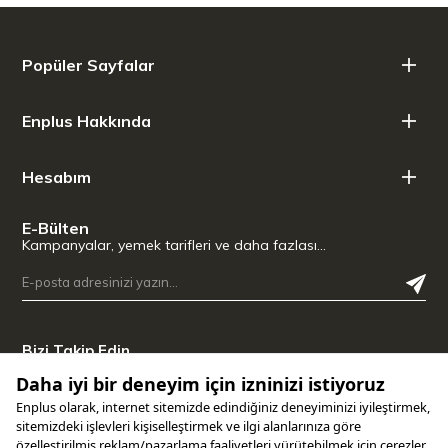
Teknik Özellikler:
Popüler Sayfalar
Ölçüler (G x D x Y): 61 x 79 x 224 mm
Malzemeler: Paslanmaz çelik, ahşap (ceviz)
Enplus Hakkında
Hesabım
E-Bülten
Kampanyalar, yemek tarifleri ve daha fazlası…
Bizi Takip Edin