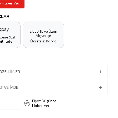
e Haber Ver
KLAR
2.500 TL ve Üzeri
Alışverişe
dan'a Özel
Ücretsiz Kargo
it İade
ÖZELLIKLER
T VE İADE
Fiyat Düşünce
Haber Ver