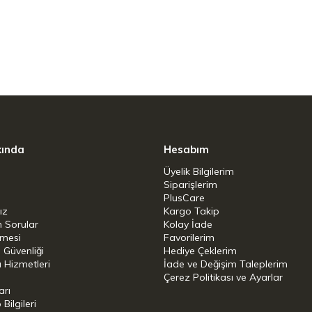
biraz farklı olarak klasik espresso anlayışı ile
ma stili ile harmanladığımız bu nitelikli
düşük asiditesi ve damakta bitter çikolata
kında
Hesabım
Üyelik Bilgilerim
yumlu olan bu çekirdeğimiz günün her
Siparişlerim
PlusCare
li bir haz veriyor.
ız
Kargo Takip
n Sorular
Kolay İade
şmesi
Favorilerim
i Güvenliği
Hediye Çeklerim
 Hizmetleri
İade ve Değişim Taleplerim
Çerez Politikası ve Ayarlar
arı
ilgileri