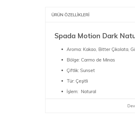
ÜRÜN ÖZELLİKLERİ
Spada Motion Dark Natu
Aroma: Kakao, Bitter Çikolata, G
Bölge: Carmo de Minas
Çiftlik: Sunset
Tür: Çeşitli
İşlem: Natural
Yükselik: 1000 - 1300 m
Dev
Kavurma Derecesi (1 - 10): 8
Asidite (1-10): 2
SCA Puanı: 83