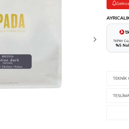
Gelinc
AYRICALI
TKPAY Cüz
%5 Nak
TEKNIK 
TESLİMA