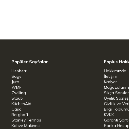
MOTION DARK
Bu kahve ile modern espresso tarzından 
karşınızdayız.
Klasik espresso anlayışını, modern kavur
Brezilya çekirdeğimiz, yoğun gövdesi, 
Popüler Sayfalar
Enplus Hak
tatlılığı ile ön plana çıkıyor.
Liebherr
Hakkımızda
Sage
Tam Otomatik kahve makinalarına da u
İletişim
Jura
Kariyer
saatinde keyifle içimi ile fincanda lezzet
WMF
Mağazalarım
Zwilling
Sıkça Sorula
Staub
Üyelik Sözle
KitchenAid
Gizlilik ve Ver
Caso
Bilgi Toplumu
Berghoff
KVKK
Stanley Termos
Garanti Şartl
Kahve Makinesi
Banka Hesap B