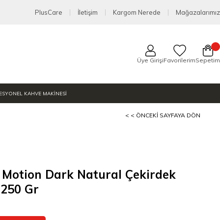
PlusCare
İletişim
Kargom Nerede
Mağazalarımız
Üye Girişi
Favorilerim
Sepetim
ESYONEL KAHVE MAKİNESİ
< < ÖNCEKI SAYFAYA DÖN
Motion Dark Natural Çekirdek
 250 Gr