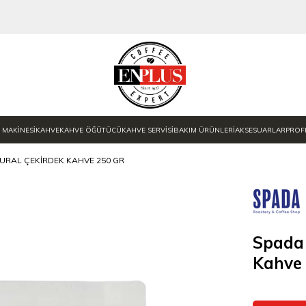
 MAKİNESİ
KAHVE
KAHVE ÖĞÜTÜCÜ
KAHVE SERVİSİ
BAKIM ÜRÜNLERİ
AKSESUARLAR
PROF
URAL ÇEKIRDEK KAHVE 250 GR
Spada 
Kahve