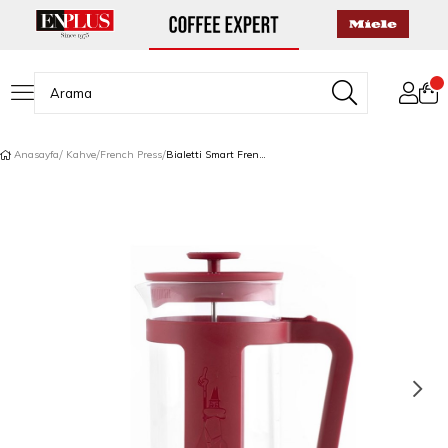
Anasayfa
Kahve
French Press
Bialetti Smart French Press 1 L Kırmızı