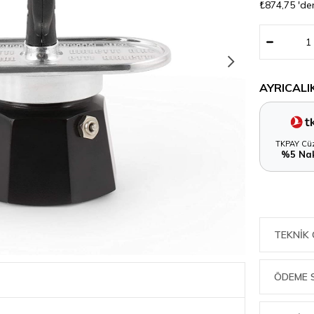
₺874,75
'de
AYRICALI
TKPAY Cüz
%5 Nak
TEKNIK 
ÖDEME 