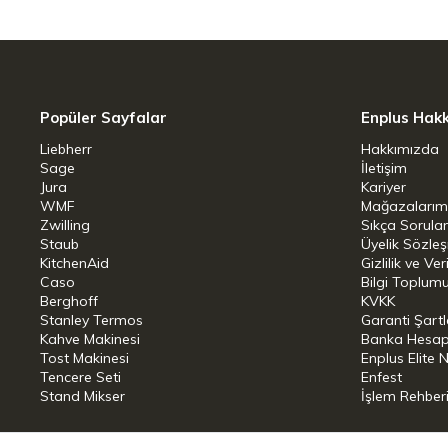
Popüler Sayfalar
Enplus Hak
Liebherr
Hakkımızda
Sage
İletişim
Jura
Kariyer
WMF
Mağazalarım
Zwilling
Sıkça Sorula
Staub
Üyelik Sözle
KitchenAid
Gizlilik ve Ver
Caso
Bilgi Toplumu
Berghoff
KVKK
Stanley Termos
Garanti Şartl
Kahve Makinesi
Banka Hesap B
Tost Makinesi
Enplus Elite 
Tencere Seti
Enfest
Stand Mikser
İşlem Rehber