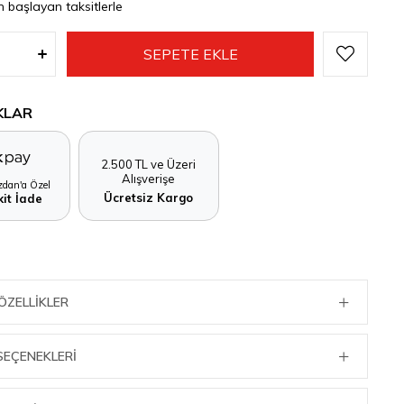
n başlayan taksitlerle
KLAR
2.500 TL ve Üzeri
Alışverişe
dan'a Özel
Ücretsiz Kargo
it İade
ÖZELLIKLER
SEÇENEKLERI