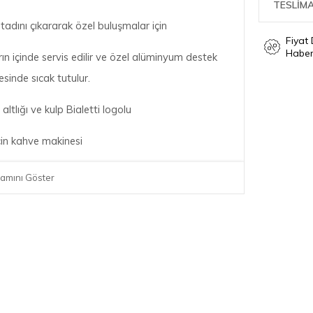
TESLİMA
tadını çıkararak özel buluşmalar için
Fiyat
Haber
ın içinde servis edilir ve özel alüminyum destek
esinde sıcak tutulur.
 altlığı ve kulp Bialetti logolu
çin kahve makinesi
cılık ve tutku bir İtalyan hikayesidir.
amını Göster