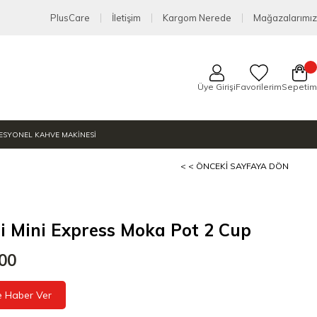
PlusCare
İletişim
Kargom Nerede
Mağazalarımız
Üye Girişi
Favorilerim
Sepetim
ESYONEL KAHVE MAKİNESİ
< < ÖNCEKI SAYFAYA DÖN
ti Mini Express Moka Pot 2 Cup
,00
e Haber Ver