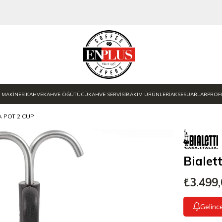
 MAKİNESİ
KAHVE
KAHVE ÖĞÜTÜCÜ
KAHVE SERVİSİ
BAKIM ÜRÜNLERİ
AKSESUARLAR
PROF
A POT 2 CUP
Bialet
₺3.499
Gelinc