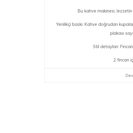
Bu kahve makinesi, lezzetin 
Yenilikçi baskı: Kahve doğrudan kupalar
plakası say
Stil detayları: Fincan
2 fincan i
Bialetti, 1919'dan beri yaratı
Dev