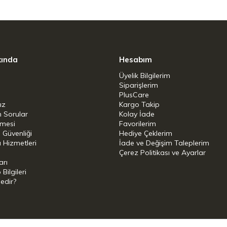
kında
Hesabım
Üyelik Bilgilerim
Siparişlerim
PlusCare
ız
Kargo Takip
n Sorular
Kolay İade
şmesi
Favorilerim
i Güvenliği
Hediye Çeklerim
 Hizmetleri
İade ve Değişim Taleplerim
Çerez Politikası ve Ayarlar
arı
ilgileri
Nedir?
i