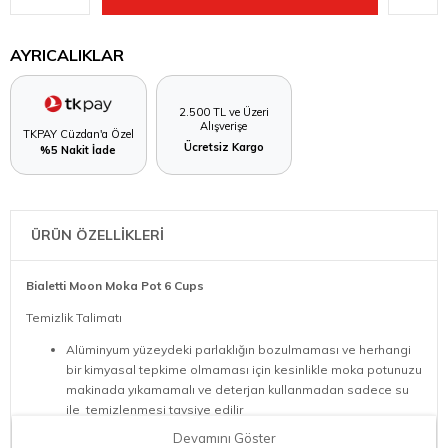
AYRICALIKLAR
2.500 TL ve Üzeri
Alışverişe
TKPAY Cüzdan'a Özel
Ücretsiz Kargo
%5 Nakit İade
ÜRÜN ÖZELLİKLERİ
Bialetti Moon Moka Pot 6 Cups
Temizlik Talimatı
Alüminyum yüzeydeki parlaklığın bozulmaması ve herhangi
bir kimyasal tepkime olmaması için kesinlikle moka potunuzu
makinada yıkamamalı ve deterjan kullanmadan sadece su
ile temizlenmesi tavsiye edilir
Ürünün her parçası yıkandıktan sonra kurutulmalıdır. Aksi
Devamını Göster