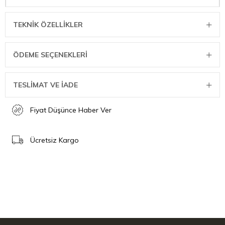
takdirde havasız ortamdaki nem alüminyum üzerinde
kimyasallar oluşturup moka potunuzu kullanılmayacak
şekilde tahrip edebilir.
TEKNIK ÖZELLIKLER
ÖDEME SEÇENEKLERI
TESLİMAT VE İADE
Fiyat Düşünce Haber Ver
Ücretsiz Kargo