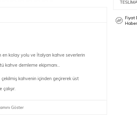
TESLİMA
Fiyat
Haber
 en kolay yolu ve İtalyan kahve severlerin
stü kahve demleme ekipmanı...
çekilmiş kahvenin içinden geçirerek üst
çalışır.
doğru tercih.
amını Göster
e, biraz soğuk su, bir ocak ve 2 dakika gibi çok