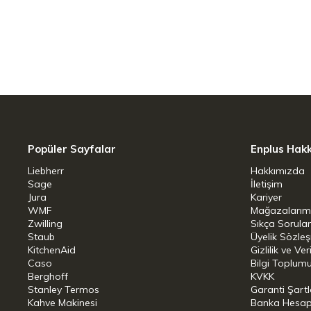
Bialetti Rainbow Espresso Kahve Makine
Rainbow, mutfağa neşe getiren bir kahv
Pek çok rengi mevcuttur ve sabaha neşeli
1 fincan için uygundur.
Malzeme: Alüminyum, Plastik.
Popüler Sayfalar
Enplus Hak
Her tür ocak için uygundur (indüksiyon ha
Liebherr
Hakkımızda
Sage
İletişim
Mutfağın evin kalbi olduğu, yemek pişir
Jura
Kariyer
arkadaşlarla aileyi bir araya getirdiği 
WMF
Mağazalarım
Zwilling
Sıkça Sorula
Staub
Üyelik Sözle
Neden? Çünkü yemek yapmak her gerçek 
KitchenAid
Gizlilik ve Ver
taşıyan Alfonso Bialetti’nin Moka Expr
Caso
Bilgi Toplumu
Berghoff
KVKK
gibi.
Stanley Termos
Garanti Şartl
Kahve Makinesi
Banka Hesap B