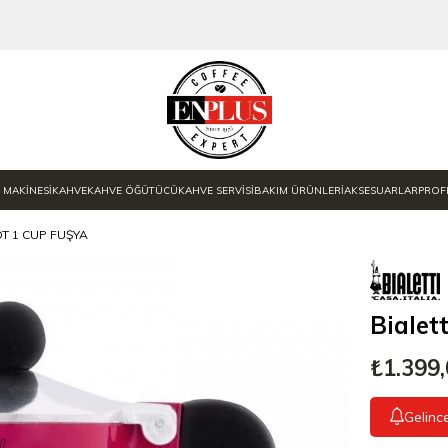
 MAKİNESİ
KAHVE
KAHVE ÖĞÜTÜCÜ
KAHVE SERVİSİ
BAKIM ÜRÜNLERİ
AKSESUARLAR
PROF
T 1 CUP FUŞYA
Bialet
₺1.399
Gelinc