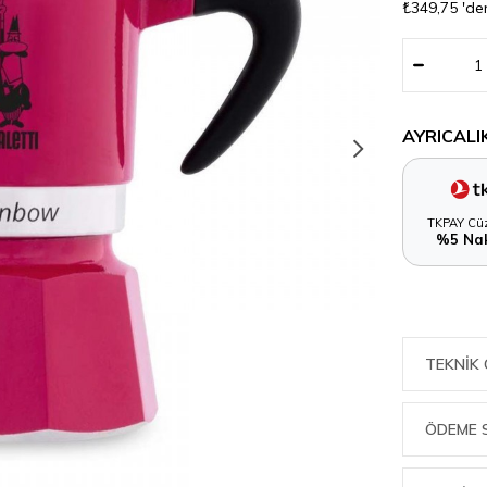
₺349,75
'de
AYRICALI
TKPAY Cüz
%5 Nak
TEKNIK 
ÖDEME 