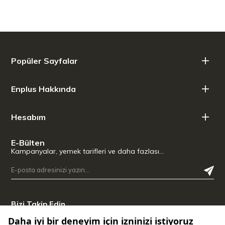
küçük veya altı büyük fincan kahve için yeterlidir.
Aroma kontrolü
Popüler Sayfalar
Su ile daha uzun temas
Enplus Hakkında
süresi kahvenin daha da
yoğun olmasını sağlar.
Hesabım
Bu şekilde, en yüksek keyif
için en az miktarda kahve aromatik olarak hazırlanır.
E-Bülten
Kampanyalar, yemek tarifleri ve daha fazlası…
Bizi Takip Edin