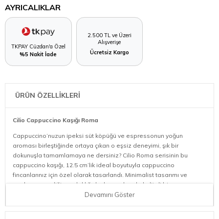
AYRICALIKLAR
2.500 TL ve Üzeri
Alışverişe
TKPAY Cüzdan'a Özel
Ücretsiz Kargo
%5 Nakit İade
ÜRÜN ÖZELLİKLERİ
Cilio Cappuccino Kaşığı Roma
Cappuccino’nuzun ipeksi süt köpüğü ve espressonun yoğun
aroması birleştiğinde ortaya çıkan o eşsiz deneyimi, şık bir
dokunuşla tamamlamaya ne dersiniz? Cilio Roma serisinin bu
cappuccino kaşığı, 12.5 cm’lik ideal boyutuyla cappuccino
fincanlarınız için özel olarak tasarlandı. Minimalist tasarımı ve
paslanmaz çeliğin parlaklığıyla, her yudumda kaliteli bir sunumun
tadını çıkarın.
Devamını Göster
İdeal Cappuccino Uzunluğu:
12.5 cm uzunluğu, standart cappuccino