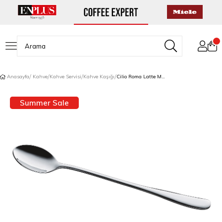
Anasayfa
Kahve
Kahve Servisi
Kahve Kaşığı
Cilio Roma Latte Macchiato Kaşığı
Summer Sale