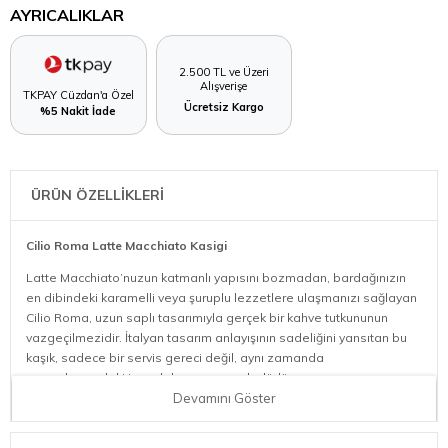
AYRICALIKLAR
2.500 TL ve Üzeri
Alışverişe
TKPAY Cüzdan'a Özel
Ücretsiz Kargo
%5 Nakit İade
ÜRÜN ÖZELLİKLERİ
Cilio Roma Latte Macchiato Kasigi
Latte Macchiato’nuzun katmanlı yapısını bozmadan, bardağınızın
en dibindeki karamelli veya şuruplu lezzetlere ulaşmanızı sağlayan
Cilio Roma, uzun saplı tasarımıyla gerçek bir kahve tutkununun
vazgeçilmezidir. İtalyan tasarım anlayışının sadeliğini yansıtan bu
kaşık, sadece bir servis gereci değil, aynı zamanda
sunumlarınızdaki ince dokunuşun sembolüdür
Devamını Göster
İdeal Uzunluk
: Latte Macchiato ve uzun bardaklı kokteyller
için özel olarak tasarlanmış uzun sapı, bardağın dibine