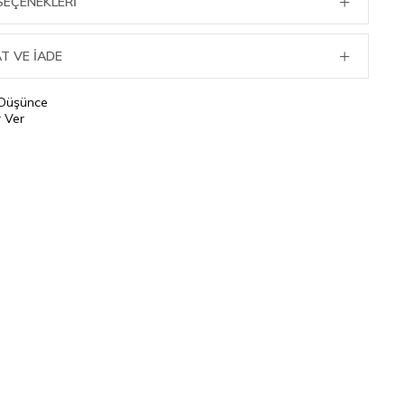
SEÇENEKLERI
T VE İADE
 Düşünce
 Ver