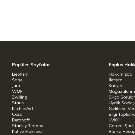
damakta kalıcı fındık ve karamel tatlılı
orta/yüksek asiditesi ile kahve severle
vaat eder.
Esnek Demleme Seçenekleri
Çekirdek formunda sunulan bu ürün, yüks
tüm demleme yöntemlerine taşır. Tam 
Popüler Sayfalar
Enplus Hak
V60’tan French Press’e kadar tüm dem
Liebherr
Hakkımızda
eksiksiz bir şekilde fincana yansıtır.
Sage
İletişim
Jura
Kariyer
Ürün Detayları
WMF
Mağazalarım
Zwilling
Sıkça Sorula
Staub
Üyelik Sözle
Rakım:1400–1800 m
KitchenAid
Gizlilik ve Ver
Caso
Bilgi Toplumu
Tür: %100 Arabica
Berghoff
KVKK
İşleme Yöntemi: Washed (Yıkanm
Stanley Termos
Garanti Şartl
Kahve Makinesi
Banka Hesap B