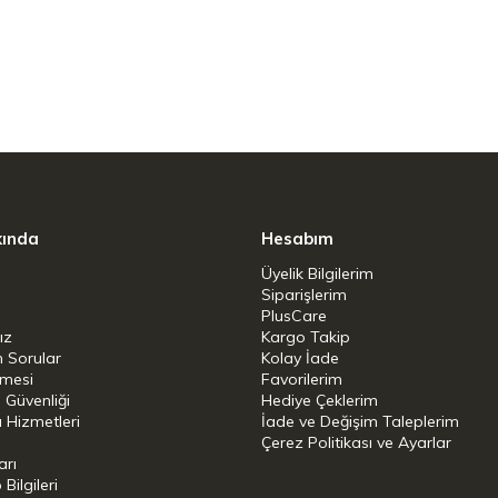
ğıyla dengelenir. Orta/Yüksek gövdesi ve canlı
re ferahlatıcı ve kompleks bir içim deneyimi
ek rakım kahvelerinin karakteristik parlaklığını
otomatik kahve makinelerinden espressoya,
kında
Hesabım
leme yöntemlerinde aromatik katmanlarını
Üyelik Bilgilerim
Siparişlerim
PlusCare
ız
Kargo Takip
n Sorular
Kolay İade
şmesi
Favorilerim
i Güvenliği
Hediye Çeklerim
 Hizmetleri
İade ve Değişim Taleplerim
Çerez Politikası ve Ayarlar
ış)
arı
ilgileri