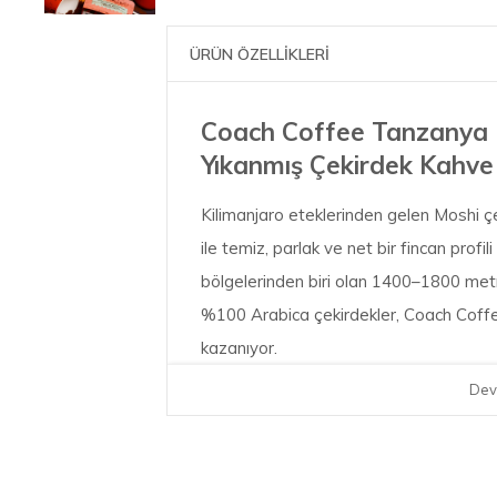
ÜRÜN ÖZELLİKLERİ
Coach Coffee Tanzanya 
Yıkanmış Çekirdek Kahve
Kilimanjaro eteklerinden gelen Moshi ç
ile temiz, parlak ve net bir fincan profili
bölgelerinden biri olan 1400–1800 metr
%100 Arabica çekirdekler, Coach Coffee
kazanıyor.
Dev
Parlak Asidite ve Çiçeksi Notalar
Tanzanya Kilimanjaro Moshi, yıkanmış i
çıkar. Her yudumda hissedilen yasemin ç