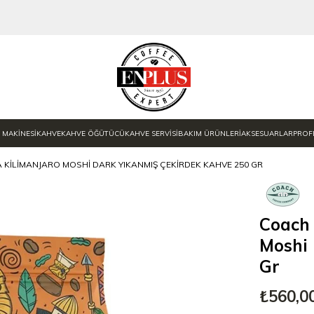
 MAKİNESİ
KAHVE
KAHVE ÖĞÜTÜCÜ
KAHVE SERVİSİ
BAKIM ÜRÜNLERİ
AKSESUARLAR
PROF
KILIMANJARO MOSHI DARK YIKANMIŞ ÇEKIRDEK KAHVE 250 GR
Coach 
Moshi 
Gr
₺560,0