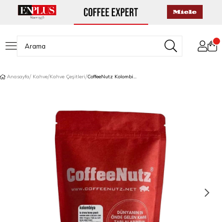
Anasayfa
Kahve
Kahve Çeşitleri
CoffeeNutz Kolombiya La Sirena Honey Peach Çekirdek Kahve 250 Gr