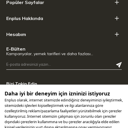
Popüler Sayfalar
Kavurma Derecesi (1 - 10): 4
Asidite (1-10): 6
Enplus Hakkında
Hesabım
E-Bülten
Kampanyalar, yemek tarifleri ve daha fazlası…
Bizi Takip Edin
Uygulamamızı İndirin