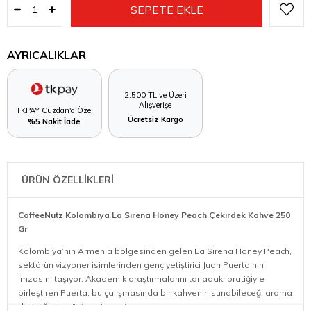
AYRICALIKLAR
2.500 TL ve Üzeri
Alışverişe
TKPAY Cüzdan'a Özel
Ücretsiz Kargo
%5 Nakit İade
ÜRÜN ÖZELLİKLERİ
CoffeeNutz Kolombiya La Sirena Honey Peach Çekirdek Kahve 250
Gr
Kolombiya’nın Armenia bölgesinden gelen La Sirena Honey Peach,
sektörün vizyoner isimlerinden genç yetiştirici Juan Puerta’nın
imzasını taşıyor. Akademik araştırmalarını tarladaki pratiğiyle
birleştiren Puerta, bu çalışmasında bir kahvenin sunabileceği aroma
derinliğini en üst seviyeye taşıyor.