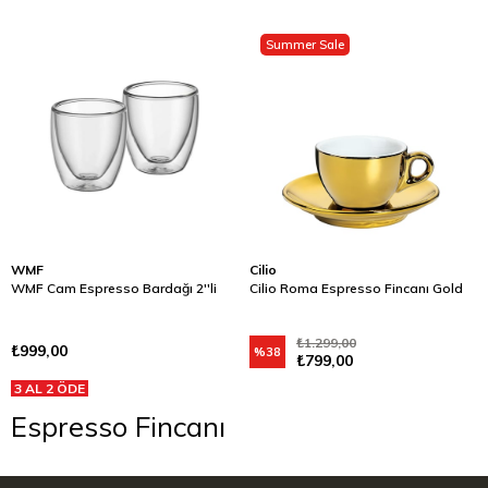
Summer Sale
WMF
Cilio
WMF Cam Espresso Bardağı 2''li
Cilio Roma Espresso Fincanı Gold
₺1.299,00
₺999,00
%38
₺799,00
3 AL 2 ÖDE
Espresso Fincanı