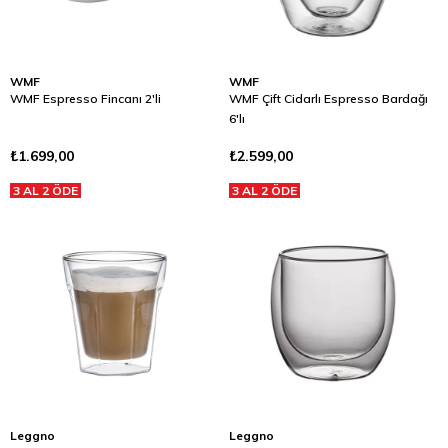
WMF
WMF
WMF Espresso Fincanı 2'li
WMF Çift Cidarlı Espresso Bardağı
6'lı
₺1.699,00
₺2.599,00
3 AL 2 ÖDE
3 AL 2 ÖDE
Leggno
Leggno