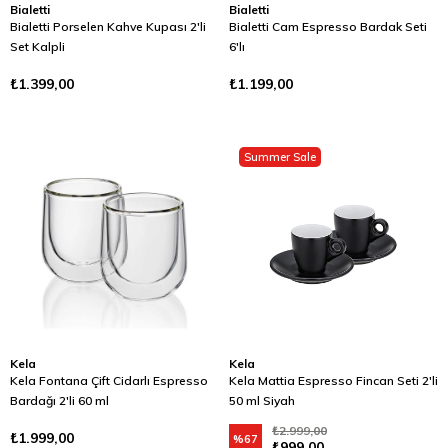
Bialetti
Bialetti
Bialetti Porselen Kahve Kupası 2'li
Bialetti Cam Espresso Bardak Seti
Set Kalpli
6'lı
₺1.399,00
₺1.199,00
Summer Sale
Kela
Kela
Kela Fontana Çift Cidarlı Espresso
Kela Mattia Espresso Fincan Seti 2'li
Bardağı 2'li 60 ml
50 ml Siyah
₺2.999,00
₺1.999,00
%67
₺999,00