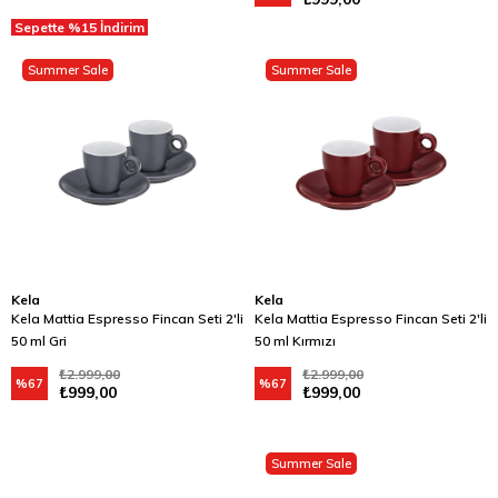
Sepette %15 İndirim
Summer Sale
Summer Sale
Kela
Kela
Kela Mattia Espresso Fincan Seti 2'li
Kela Mattia Espresso Fincan Seti 2'li
50 ml Gri
50 ml Kırmızı
₺2.999,00
₺2.999,00
%67
%67
₺999,00
₺999,00
Summer Sale