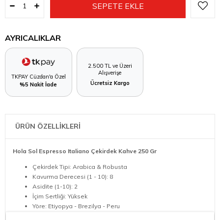
AYRICALIKLAR
2.500 TL ve Üzeri
Alışverişe
TKPAY Cüzdan'a Özel
Ücretsiz Kargo
%5 Nakit İade
ÜRÜN ÖZELLİKLERİ
Hola Sol Espresso Italiano Çekirdek Kahve 250 Gr
Çekirdek Tipi: Arabica & Robusta
Kavurma Derecesi (1 - 10): 8
Asidite (1-10): 2
İçim Sertliği: Yüksek
Yöre: Etiyopya - Brezilya - Peru
Tat Profili: Bitter Çikolata - Karamel