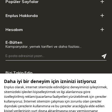
Popüler Sayfalar
Tat Profili: Çiçeksi ve Tatlı Meyvemsi Notalar
Asidite: Canlı
Enplus Hakkında
İçim Sertliği: Düşük
Net Ağırlık: 1000 g
Hesabım
E-Bülten
Kampanyalar, yemek tarifleri ve daha fazlası…
Bizi Takip Edin
Uygulamamızı İndirin