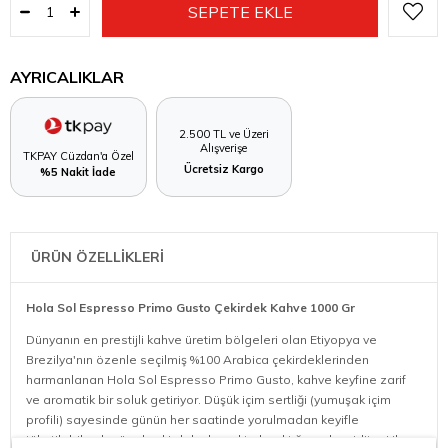
AYRICALIKLAR
2.500 TL ve Üzeri
Alışverişe
TKPAY Cüzdan'a Özel
Ücretsiz Kargo
%5 Nakit İade
ÜRÜN ÖZELLİKLERİ
Hola Sol Espresso Primo Gusto Çekirdek Kahve 1000 Gr
Dünyanın en prestijli kahve üretim bölgeleri olan Etiyopya ve
Brezilya'nın özenle seçilmiş %100 Arabica çekirdeklerinden
harmanlanan Hola Sol Espresso Primo Gusto, kahve keyfine zarif
ve aromatik bir soluk getiriyor. Düşük içim sertliği (yumuşak içim
profili) sayesinde günün her saatinde yorulmadan keyifle
tüketilebilen bu özel çekirdek; damakta bıraktığı canlı asiditesi ile