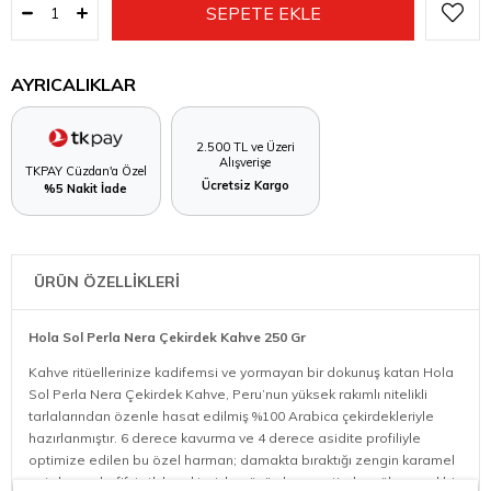
AYRICALIKLAR
2.500 TL ve Üzeri
Alışverişe
TKPAY Cüzdan'a Özel
Ücretsiz Kargo
%5 Nakit İade
ÜRÜN ÖZELLİKLERİ
Hola Sol Perla Nera Çekirdek Kahve 250 Gr
Kahve ritüellerinize kadifemsi ve yormayan bir dokunuş katan Hola
Sol Perla Nera Çekirdek Kahve, Peru’nun yüksek rakımlı nitelikli
tarlalarından özenle hasat edilmiş %100 Arabica çekirdekleriyle
hazırlanmıştır. 6 derece kavurma ve 4 derece asidite profiliyle
optimize edilen bu özel harman; damakta bıraktığı zengin karamel
notaları ve hafif, tatlı karakteriyle günün her saatinde mükemmel bir