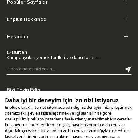
Popüler Sayfalar
Net Ağırlık: 250 g
İçim Sertliği: Orta – Dengeli
Enplus Hakkında
Kavurma Derecesi: 6 / 10
Asidite Derecesi: 4 / 10 (Yumuşak / Belirgin karakter)
Tat Profili: Tatlı - Karamel Notaları
Hesabım
E-Bülten
Kampanyalar, yemek tarifleri ve daha fazlası…
Bizi Takip Edin
Uygulamamızı İndirin