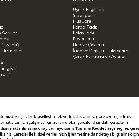
lmiş seviye göstergesi, sütün zamanında
Üyelik Bilgilerim
ğlar.
Siparişlerim
PlusCare
ız
Kargo Takip
n Sorular
Kolay İade
şmesi
Favorilerim
madan rahat ve doğrudan doldurulması, dijital
i Güvenliği
Hediye Çeklerim
ekilde uyarlanmış klipsli alüminyum kapak
 Hizmetleri
İade ve Değişim Taleplerim
Çerez Politikası ve Ayarlar
lanım kolaylığı sağlar.
arı
ilgileri
Nedir?
i
 Control'den bardağa kadar optimum süt hijyeni
k kaptan emiş borusuna kadar - sütle temas
 yıkanabilir ve bu nedenle özellikle
ap / silikon halka / kapak / metal boru /