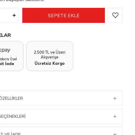
KLAR
2.500 TL ve Üzeri
Alışverişe
dan'a Özel
Ücretsiz Kargo
it İade
ÖZELLIKLER
SEÇENEKLERI
T VE İADE