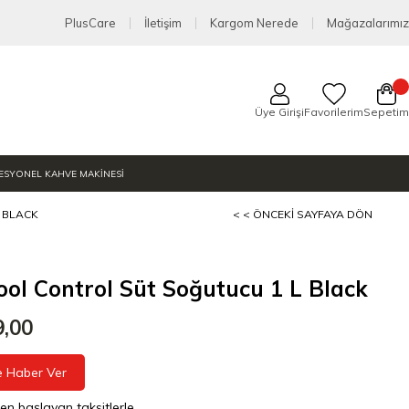
PlusCare
İletişim
Kargom Nerede
Mağazalarımız
Üye Girişi
Favorilerim
Sepetim
ESYONEL KAHVE MAKİNESİ
 BLACK
< < ÖNCEKI SAYFAYA DÖN
ool Control Süt Soğutucu 1 L Black
9,00
e Haber Ver
den başlayan taksitlerle