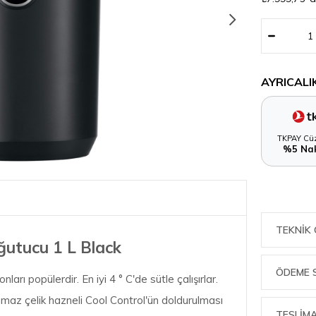
AYRICALI
TKPAY Cüz
%5 Nak
TEKNIK 
ğutucu 1 L Black
ÖDEME 
rı popülerdir. En iyi 4 ° C'de sütle çalışırlar.
maz çelik hazneli Cool Control'ün doldurulması
TESLİMA