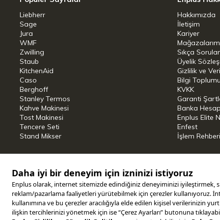
iletişiminin yanı sıra yeni entegre edi
Liebherr
Hakkımızda
doldurulmasının asla unutulmamasını sa
Sage
İletişim
Jura
Kariyer
Maksimum kullanım kolaylığı
WMF
Mağazalarım
Zwilling
Sıkça Sorula
Staub
Üyelik Sözle
Süt kabının zahmetli bir şekilde çıkarıl
KitchenAid
Gizlilik ve Ver
sıcaklık göstergesi ve kaba en uygun ş
Caso
Bilgi Toplumu
Berghoff
KVKK
özellikle kolay kullanım ve maksimum kul
Stanley Termos
Garanti Şartl
Kahve Makinesi
Banka Hesap B
Optimum hijyen koşulları
Tost Makinesi
Enplus Elite 
Tencere Seti
Enfest
Stand Mikser
İşlem Rehber
Tam olarak uyan fiş bağlantıları, Cool
sağlar. Yüksek kaliteli paslanmaz çeli
eden tüm bileşenler bulaşık makinesinde
temizlenmesi kolaydır: paslanmaz çelik k
adaptör.
Copyright © 2025 ENPLUS | Tüm hakları saklıdır.
Ürün Özellikleri