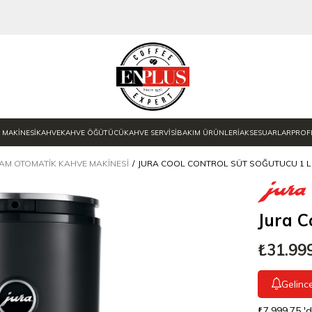
 MAKİNESİ
KAHVE
KAHVE ÖĞÜTÜCÜ
KAHVE SERVİSİ
BAKIM ÜRÜNLERİ
AKSESUARLAR
PROF
AM OTOMATIK KAHVE MAKINESI
JURA COOL CONTROL SÜT SOĞUTUCU 1 L
Jura C
₺31.99
Gelinc
₺7.999,75
'