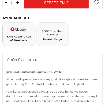
AYRICALIKLAR
2.500 TL ve Üzeri
Alışverişe
TKPAY Cüzdan'a Özel
Ücretsiz Kargo
%5 Nakit İade
ÜRÜN ÖZELLİKLERİ
Jura Cool Control Süt Soğutucu 1 L White
Sütlü trend spesiyalitelerinin keyfi, teknik ve görsel olarak tamamen
güncellenmiş Cool Control ile daha da mükemmelleştirildi.
Yenilikçi süt soğutucusu sayesinde sadece her kahve severin
damak tadı bozulmakla kalmaz, ayırt eden gözler de bundan keyif
alır. İdeal hijyen koşullarıyla birlikte 4 °C'lik ideal sıcaklığa sahip süt,