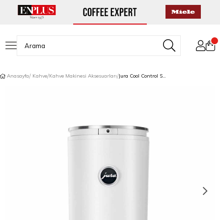
Anasayfa
Kahve
Kahve Makinesi Aksesuarları
Jura Cool Control Süt Soğutucu 1 L White