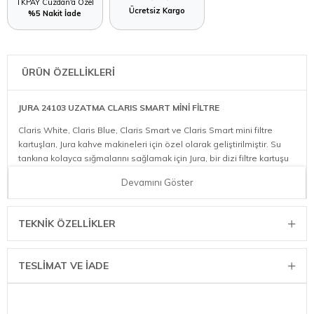
TKPAY Cüzdan'a Özel
Ücretsiz Kargo
%5 Nakit İade
ÜRÜN ÖZELLİKLERİ
JURA 24103 UZATMA CLARIS SMART MİNİ FİLTRE
Claris White, Claris Blue, Claris Smart ve Claris Smart mini filtre
kartuşları, Jura kahve makineleri için özel olarak geliştirilmiştir. Su
tankına kolayca sığmalarını sağlamak için Jura, bir dizi filtre kartuşu
uzantısı tasarladı.
Devamını Göster
TEKNIK ÖZELLIKLER
TESLİMAT VE İADE