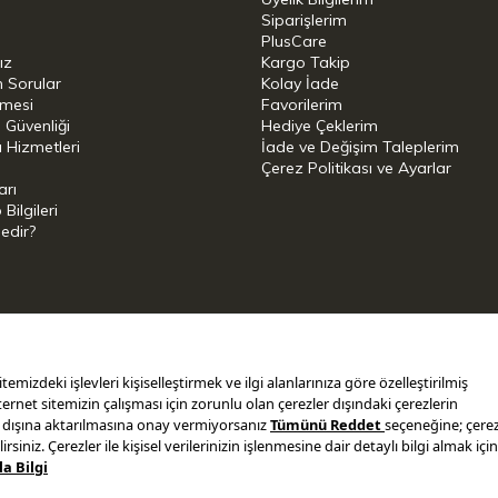
Siparişlerim
PlusCare
ız
Kargo Takip
kap: 0,6 litre
n Sorular
Kolay İade
şmesi
Favorilerim
i Güvenliği
Hediye Çeklerim
 Hizmetleri
İade ve Değişim Taleplerim
Çerez Politikası ve Ayarlar
arı
ilgileri
Nedir?
i