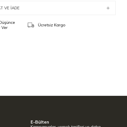
T VE İADE
 Düşünce
Ücretsiz Kargo
 Ver
E-Bülten
Kampanyalar, yemek tarifleri ve daha