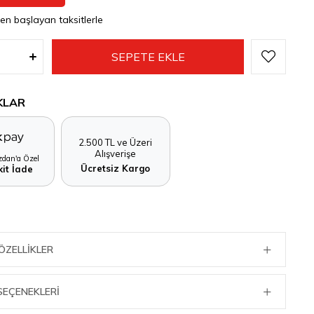
den başlayan taksitlerle
KLAR
2.500 TL ve Üzeri
Alışverişe
dan'a Özel
Ücretsiz Kargo
it İade
ÖZELLIKLER
SEÇENEKLERI