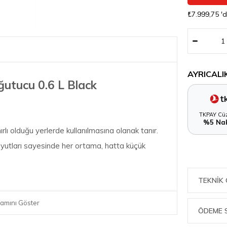
₺7.999,75
'
AYRICALI
ğutucu 0.6 L Black
TKPAY Cüz
%5 Nak
nırlı olduğu yerlerde kullanılmasına olanak tanır.
oyutları sayesinde her ortama, hatta küçük
TEKNIK 
amını Göster
sıtır. Birinci sınıf malzemeler, yüksek kaliteli
ÖDEME 
 yapılmış bir kapak ve zarif havalandırma