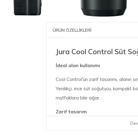
ÜRÜN ÖZELLİKLERİ
Jura Cool Control Süt So
İdeal alan kullanımı
Cool Control'ün zarif tasarımı, alanın sı
Yenilikçi, ince süt soğutucu, kompakt b
mutfaklara bile sığar.
Zarif tasarım
Dev
Cool Control, klasik JURA görünümünü yan
1,5 mm kalınlığında paslanmaz çelikten