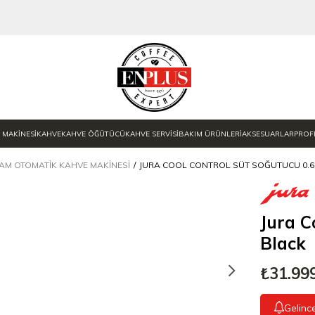
 MAKİNESİ
KAHVE
KAHVE ÖĞÜTÜCÜ
KAHVE SERVİSİ
BAKIM ÜRÜNLERİ
AKSESUARLAR
PROF
AM OTOMATIK KAHVE MAKINESI
JURA COOL CONTROL SÜT SOĞUTUCU 0.6
Jura C
Black
₺31.99
Gelinc