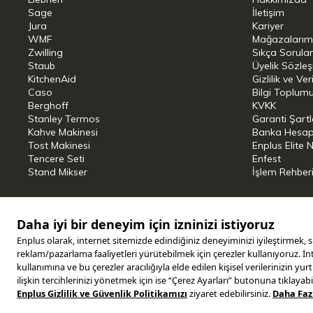
Sage
İletişim
mükemmel temizlik sonuçları sağlar.
Jura
Kariyer
WMF
Mağazalarım
Tutma kapasiteli paslanmaz çelik 
Zwilling
Sıkça Sorula
Staub
Üyelik Sözle
Kablo uzunluğu: 1,8 m
KitchenAid
Gizlilik ve Ver
Caso
Bilgi Toplumu
Voltaj: 100 - 240 V ~
Berghoff
KVKK
Stanley Termos
Garanti Şartl
Sıklık: 50 - 60hz
Kahve Makinesi
Banka Hesap B
Ağırlık: 1,7 kg
Tost Makinesi
Enplus Elite 
Tencere Seti
Enfest
Genişlik : 11,7 cm
Stand Mikser
İşlem Rehber
Boy uzunluğu: 16,4 cm
Derinlik : 23,9 cm
Copyright © 2025 ENPLUS | Tüm hakları saklıdır.