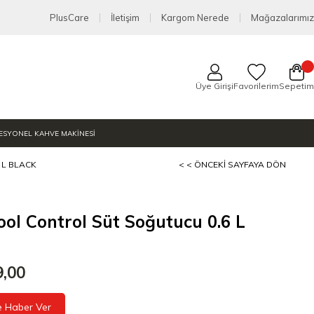
PlusCare
İletişim
Kargom Nerede
Mağazalarımız
Üye Girişi
Favorilerim
Sepetim
ESYONEL KAHVE MAKİNESİ
 L BLACK
< < ÖNCEKI SAYFAYA DÖN
ool Control Süt Soğutucu 0.6 L
9,00
e Haber Ver