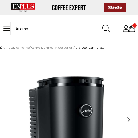
Anasayfa
Kahve
Kahve Makinesi Aksesuarları
Jura Cool Control Süt Soğutucu 2.5 L Black