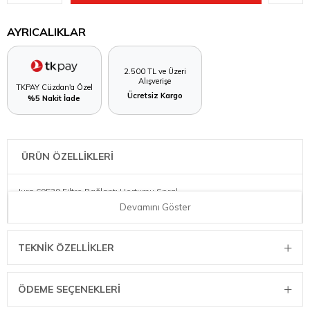
AYRICALIKLAR
2.500 TL ve Üzeri
Alışverişe
TKPAY Cüzdan'a Özel
Ücretsiz Kargo
%5 Nakit İade
ÜRÜN ÖZELLİKLERİ
Jura 69539 Filtre Bağlantı Hortumu Spral
Devamını Göster
TEKNIK ÖZELLIKLER
ÖDEME SEÇENEKLERI