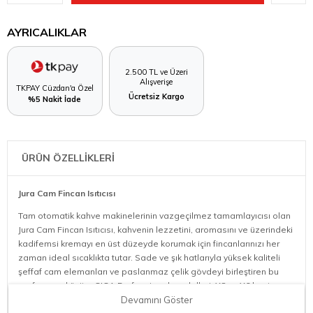
AYRICALIKLAR
2.500 TL ve Üzeri
Alışverişe
TKPAY Cüzdan'a Özel
Ücretsiz Kargo
%5 Nakit İade
ÜRÜN ÖZELLİKLERİ
Jura Cam Fincan Isıtıcısı
Tam otomatik kahve makinelerinin vazgeçilmez tamamlayıcısı olan
Jura Cam Fincan Isıtıcısı, kahvenin lezzetini, aromasını ve üzerindeki
kadifemsi kremayı en üst düzeyde korumak için fincanlarınızı her
zaman ideal sıcaklıkta tutar. Sade ve şık hatlarıyla yüksek kaliteli
şeffaf cam elemanları ve paslanmaz çelik gövdeyi birleştiren bu
profesyonel ünite; GIGA Professional modelleri, X8 ve X6 başta
olmak üzere geniş bir uyumluluk yelpazesiyle kahve köşenize
Devamını Göster