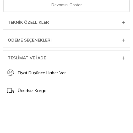
Devamını Göster
TEKNIK ÖZELLIKLER
ÖDEME SEÇENEKLERI
Espresso içecekleri… tam istediğiniz gibi
En sevdiğiniz kahve içecekleri parmaklarınızın ucunda! Sezgisel
TESLİMAT VE İADE
olarak tasarlanmış renkli dokunmatik ekran ile espresso,
macchiato, americano, latte gibi önceden ayarlanmış 20'den fazla
Fiyat Düşünce Haber Ver
içecek seçebilirsiniz. Dahası, 1 veya 2 shot kullanarak ve yoğunluk,
sıcaklık, önce süt mü yoksa kahve mi, süt ile kahve hacmi gibi
kişiselleştirme seçenekleri ile kahvenizi tam istediğiniz gibi
Ücretsiz Kargo
hazırlayabilirsiniz. Seçimlerinizi kaydetmek mi istiyorsunuz?
Arkadaşlarınız ve aileniz için en çok sevdikleri içeceklerin
kısayollarını kaydederek 4 adede kadar kullanıcı profili oluşturun.