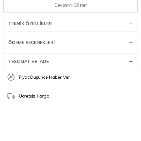
Devamını Göster
TEKNIK ÖZELLIKLER
ÖDEME SEÇENEKLERI
Espresso içecekleri… tam istediğiniz gibi
En sevdiğiniz kahve içecekleri parmaklarınızın ucunda! Sezgisel
TESLİMAT VE İADE
olarak tasarlanmış renkli dokunmatik ekran ile espresso,
macchiato, americano, latte gibi önceden ayarlanmış 40'tan fazla
Fiyat Düşünce Haber Ver
tarif seçebilirsiniz. 1 veya 2 shot kullanarak ve yoğunluk, sıcaklık,
önce süt mü yoksa kahve mi, süt türü, süt ile kahve hacmi gibi
kişiselleştirme seçenekleri ile kahvenizi tam istediğiniz gibi
Ücretsiz Kargo
hazırlayın. Seçimlerinizi kaydetmek mi istiyorsunuz? Arkadaşlarınız
ve aileniz için en çok sevdikleri içeceklerin kısayollarını kaydederek
6 adede kadar kullanıcı profili oluşturun.