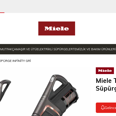
MUTFAK
ÇAMAŞIR VE ÜTÜ
ELEKTRİKLİ SÜPÜRGELER
TEMİZLİK VE BAKIM ÜRÜNLERİ
ÜPÜRGE INFINITY GRI
Miele 
Süpürg
Gelinc