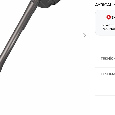
AYRICALI
TKPAY Cüz
%5 Nak
TEKNIK 
TESLİMA