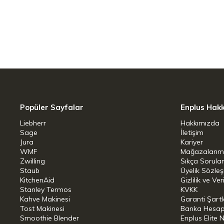
Multi Floor XXL elektrikli fırçanızın ön
süpürme sırasında en küçük toz partiküll
karanlık köşelerdeki ve mobilya altlarında
Bakım gerektirmeyen HEPA Lifetime fi
Alerjik insanlar için ideal: filtrasyon pe
Popüler Sayfalar
Enplus Hak
tutulur.
Liebherr
Hakkımızda
HEPA[2] ömür boyu filtre ile hipoalerjeni
Sage
İletişim
Jura
Kariyer
%99,999[1] filtreleme performansına sa
WMF
Mağazalarım
alerjenler bile yakalanıp filtrelenir. Bu,
Zwilling
Sıkça Sorula
Staub
Üyelik Sözle
az maruz kalmasına olanak sağlar.
KitchenAid
Gizlilik ve Ver
Stanley Termos
KVKK
3'ü 1 Arada Tasarım (sadece Miele'de
Kahve Makinesi
Garanti Şartl
Tost Makinesi
Banka Hesap B
Smoothie Blender
Enplus Elite 
Her durumda en üstün esneklik