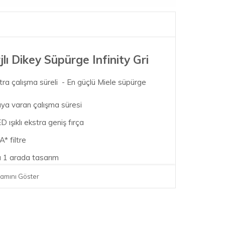
lı Dikey Süpürge Infinity Gri
tra çalışma süreli - En güçlü Miele süpürge
aya varan çalışma süresi
D ışıklı ekstra geniş fırça
* filtre
'ü 1 arada tasarım
güç
amını Göster