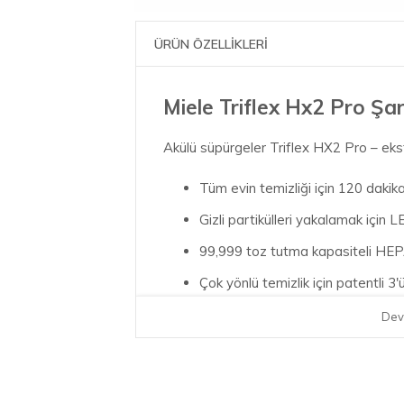
ÜRÜN ÖZELLİKLERİ
Miele Triflex Hx2 Pro Şarj
Akülü süpürgeler Triflex HX2 Pro – eks
Tüm evin temizliği için 120 dakik
Gizli partikülleri yakalamak için LE
99,999 toz tutma kapasiteli HEPA
Çok yönlü temizlik için patentli 3
Ek pil ve şarj cihazı ile kesintisiz 
Dev
BrilliantLight LED
Tüm ışık koşullarında temizlik