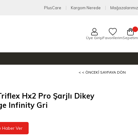
PlusCare
Kargom Nerede
Mağazalarımız
Üye Girişi
Favorilerim
Sepetim
< < ÖNCEKI SAYFAYA DÖN
Triflex Hx2 Pro Şarjlı Dikey
e Infinity Gri
e Haber Ver