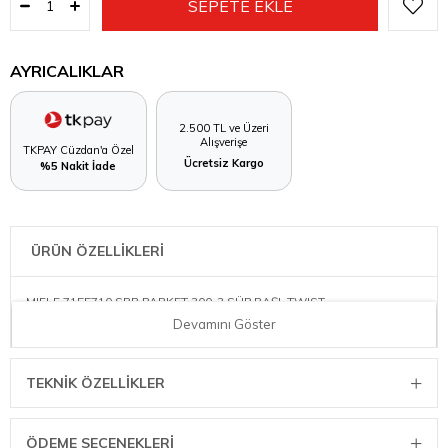
AYRICALIKLAR
2.500 TL ve Üzeri
Alışverişe
TKPAY Cüzdan'a Özel
Ücretsiz Kargo
%5 Nakit İade
ÜRÜN ÖZELLİKLERİ
MIELE 7155710 SBB PARKET 300-3 SÜP.BAŞL.TWIST
Devamını Göster
TEKNIK ÖZELLIKLER
ÖDEME SEÇENEKLERI