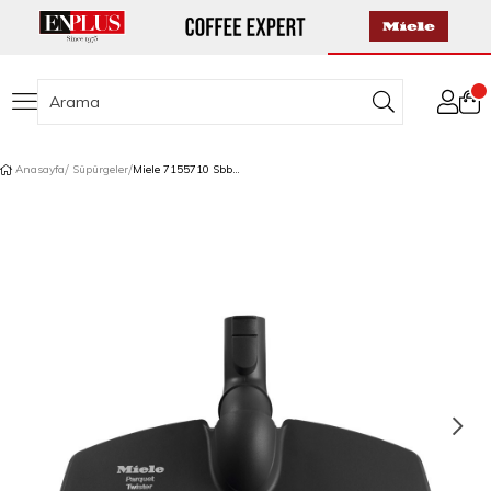
Anasayfa
Süpürgeler
Miele 7155710 Sbb Parket 300-3 Süp.Başl.Twıst