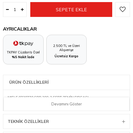
AYRICALIKLAR
2.500 TL ve Üzeri
Alışverişe
TKPAY Cüzdan'a Özel
Ücretsiz Kargo
%5 Nakit İade
ÜRÜN ÖZELLİKLERİ
MIELE 9730770 SBB 300-3 SERT ZEMİN FIRÇASI
Devamını Göster
TEKNIK ÖZELLIKLER