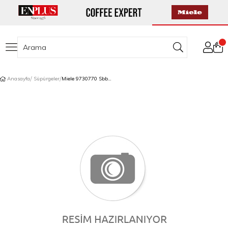
Anasayfa
Süpürgeler
Miele 9730770 Sbb 300-3 Sert Zemin Fırçası