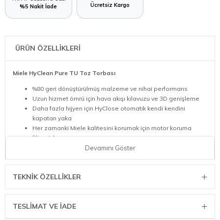
Ücretsiz Kargo
%5 Nakit İade
ÜRÜN ÖZELLİKLERİ
Miele HyClean Pure TU Toz Torbası
%80 geri dönüştürülmüş malzeme ve nihai performans
Uzun hizmet ömrü için hava akışı kılavuzu ve 3D genişleme
Daha fazla hijyen için HyClose otomatik kendi kendini
kapatan yaka
Her zamanki Miele kalitesini korumak için motor koruma
filtresiyle
İçerik: 4 toz torbası, 1 motor koruması ve 1 egzoz filtresi
Devamını Göster
16 toz torbası, 4 motor koruması ve 4 egzoz filtresi
TEKNIK ÖZELLIKLER
TESLİMAT VE İADE