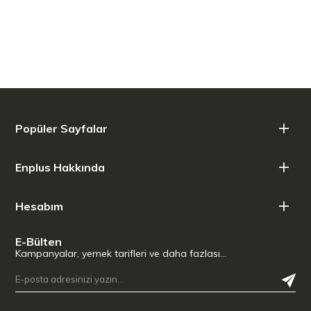
Kullanımı Kolay Dokunmatik Ekran
En sevdiğiniz kahve parmaklarınızın ucunda. Espresso, americano,
latte veya cappuccino arasından seçim yapın. Kullanımı kolay
dokunmatik ekranı ile özel kahve keyfini evinizde yaşayın.
Popüler Sayfalar
Enplus Hakkında
Hesabım
E-Bülten
Kampanyalar, yemek tarifleri ve daha fazlası…
45 Öğütme Kademesine Sahip Entegre Hassas Konik Öğütücü ile
Otomatik Öğütme, Dozaj ve Sıkıştırma