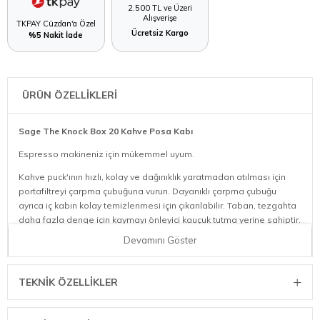
2.500 TL ve Üzeri
Alışverişe
TKPAY Cüzdan'a Özel
Ücretsiz Kargo
%5 Nakit İade
ÜRÜN ÖZELLİKLERİ
Sage The Knock Box 20 Kahve Posa Kabı
Espresso makineniz için mükemmel uyum.
Kahve puck'ının hızlı, kolay ve dağınıklık yaratmadan atılması için
portafiltreyi çarpma çubuğuna vurun. Dayanıklı çarpma çubuğu
ayrıca iç kabın kolay temizlenmesi için çıkarılabilir. Taban, tezgahta
daha fazla denge için kaymayı önleyici kauçuk tutma yerine sahiptir.
Devamını Göster
TEKNIK ÖZELLIKLER