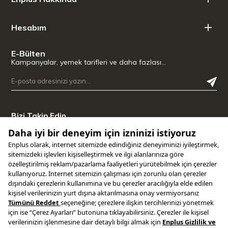
Hesabım
E-Bülten
Kampanyalar, yemek tarifleri ve daha fazlası…
Bizi Takip Edin
Temizlemesi ve boşaltması kolay
İç haznenin kolay temizlenmesi için çıkarılabilir çarpma çubuğu
Teknik Özellikler
Uygulamamızı İndirin
Boyutlar (GxDxY): 16,4 x 16,2 x 16,2 cm
Malzeme: Paslanmaz çelik ve plastik
Kapasite: 20 disk
BPA İçermez
Copyright © 2025 ENPLUS | Tüm hakları saklıdır.