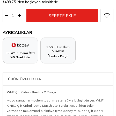
₺499,75
'den başlayan taksitlerle
AYRICALIKLAR
2.500 TL ve Üzeri
Alışverişe
TKPAY Cüzdan'a Özel
Ücretsiz Kargo
%5 Nakit İade
ÜRÜN ÖZELLİKLERİ
WMF Çift Cidarlı Bardak 2 Parça
Masa sanatının modern tasarım yeteneğiyle buluştuğu yer: WMF
KINEO Çift Cidarlı Latte Macchiato Bardakları, stilden ödün
vermeden mükemmel bir kahve içme deneyimi sunar. Çift cidarlı
tasarım, içeceklerinizi daha uzun süre sıcak veya soğuk tutarken