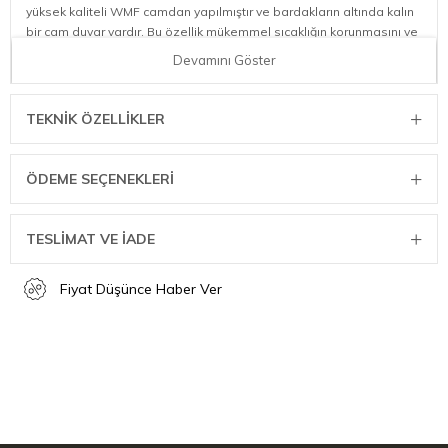
yüksek kaliteli WMF camdan yapılmıştır ve bardakların altında kalın
bir cam duvar vardır. Bu özellik mükemmel sıcaklığın korunmasını ve
bardağı tuttuğunuzda elinizin yanmamasını sağlar.
Devamını Göster
Yüksek kalite WMF cam yapımı 2 adet Latte Macchiato
bardağı | Boyutlar: Hacim 265 ml, Yükseklik: 13 cm
TEKNIK ÖZELLIKLER
WMF Barista koleksiyonu kahve molanızı stil sahibi bir kahve
keyfine dönüştürür. Kahve koleksiyonunun sürahileri ve
kapları aynı çizgilerle işaretlenmiştir, yani sadece aşağı
ÖDEME SEÇENEKLERI
doğru. Gümüş parlaklığı da bu koleksiyona klasik bir hava
verir.
TESLİMAT VE İADE
Fiyat Düşünce Haber Ver